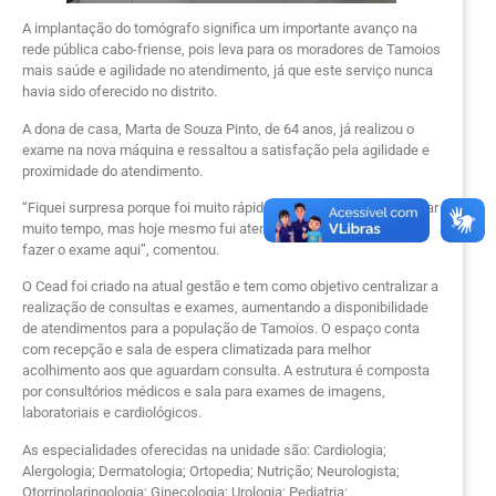
A implantação do tomógrafo significa um importante avanço na
rede pública cabo-friense, pois leva para os moradores de Tamoios
mais saúde e agilidade no atendimento, já que este serviço nunca
havia sido oferecido no distrito.
A dona de casa, Marta de Souza Pinto, de 64 anos, já realizou o
exame na nova máquina e ressaltou a satisfação pela agilidade e
proximidade do atendimento.
“Fiquei surpresa porque foi muito rápido. Pensei que fosse esperar
muito tempo, mas hoje mesmo fui atendida. É maravilhoso poder
fazer o exame aqui”, comentou.
O Cead foi criado na atual gestão e tem como objetivo centralizar a
realização de consultas e exames, aumentando a disponibilidade
de atendimentos para a população de Tamoios. O espaço conta
com recepção e sala de espera climatizada para melhor
acolhimento aos que aguardam consulta. A estrutura é composta
por consultórios médicos e sala para exames de imagens,
laboratoriais e cardiológicos.
As especialidades oferecidas na unidade são: Cardiologia;
Alergologia; Dermatologia; Ortopedia; Nutrição; Neurologista;
Otorrinolaringologia; Ginecologia; Urologia; Pediatria;