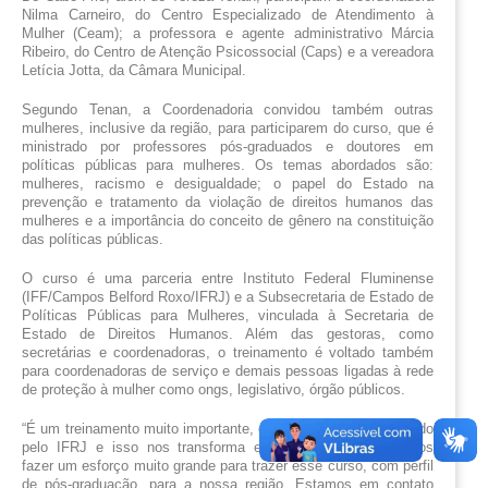
Nilma Carneiro, do Centro Especializado de Atendimento à 
Mulher (Ceam); a professora e agente administrativo Márcia 
Ribeiro, do Centro de Atenção Psicossocial (Caps) e a vereadora 
Letícia Jotta, da Câmara Municipal.
Segundo Tenan, a Coordenadoria convidou também outras 
mulheres, inclusive da região, para participarem do curso, que é 
ministrado por professores pós-graduados e doutores em 
políticas públicas para mulheres. Os temas abordados são: 
mulheres, racismo e desigualdade; o papel do Estado na 
prevenção e tratamento da violação de direitos humanos das 
mulheres e a importância do conceito de gênero na constituição 
das políticas públicas.
O curso é uma parceria entre Instituto Federal Fluminense 
(IFF/Campos Belford Roxo/IFRJ) e a Subsecretaria de Estado de 
Políticas Públicas para Mulheres, vinculada à Secretaria de 
Estado de Direitos Humanos. Além das gestoras, como 
secretárias e coordenadoras, o treinamento é voltado também 
para coordenadoras de serviço e demais pessoas ligadas à rede 
de proteção à mulher como ongs, legislativo, órgão públicos.
“É um treinamento muito importante, onde recebemos certificado 
pelo IFRJ e isso nos transforma em multiplicadoras. Vamos 
fazer um esforço muito grande para trazer esse curso, com perfil 
de pós-graduação, para a nossa região. Estamos em contato 