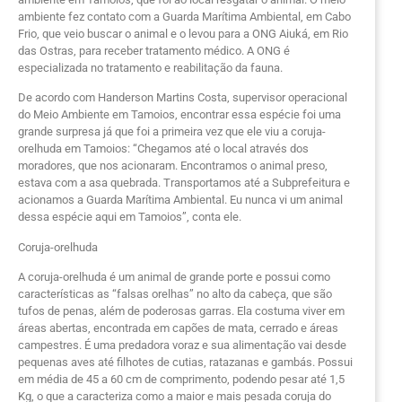
ambiente fez contato com a Guarda Marítima Ambiental, em Cabo
Frio, que veio buscar o animal e o levou para a ONG Aiuká, em Rio
das Ostras, para receber tratamento médico. A ONG é
especializada no tratamento e reabilitação da fauna.
De acordo com Handerson Martins Costa, supervisor operacional
do Meio Ambiente em Tamoios, encontrar essa espécie foi uma
grande surpresa já que foi a primeira vez que ele viu a coruja-
orelhuda em Tamoios: “Chegamos até o local através dos
moradores, que nos acionaram. Encontramos o animal preso,
estava com a asa quebrada. Transportamos até a Subprefeitura e
acionamos a Guarda Marítima Ambiental. Eu nunca vi um animal
dessa espécie aqui em Tamoios”, conta ele.
Coruja-orelhuda
A coruja-orelhuda é um animal de grande porte e possui como
características as “falsas orelhas” no alto da cabeça, que são
tufos de penas, além de poderosas garras. Ela costuma viver em
áreas abertas, encontrada em capões de mata, cerrado e áreas
campestres. É uma predadora voraz e sua alimentação vai desde
pequenas aves até filhotes de cutias, ratazanas e gambás. Possui
em média de 45 a 60 cm de comprimento, podendo pesar até 1,5
Kg, o que a caracteriza como a maior e mais pesada coruja do