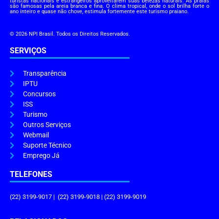
turistas nacionais e estrangeiros aproveitarem suas belezas naturais. As praias
são famosas pela areia branca e fina. O clima tropical, onde o sol brilha forte o
ano inteiro e quase não chove, estimula fortemente este turismo praiano.
© 2026 NPI Brasil. Todos os Direitos Reservados.
SERVIÇOS
Transparência
IPTU
Concursos
ISS
Turismo
Outros Serviços
Webmail
Suporte Técnico
Emprego Já
TELEFONES
(22) 3199-9017 | (22) 3199-9018 | (22) 3199-9019