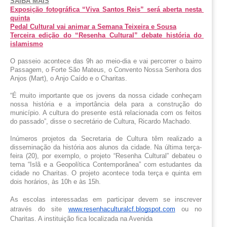
SAIBA MAIS
Exposição fotográfica “Viva Santos Reis” será aberta nesta 
quinta
Pedal Cultural vai animar a Semana Teixeira e Sousa
Terceira edição do “Resenha Cultural” debate história do 
islamismo
O passeio acontece das 9h ao meio-dia e vai percorrer o bairro 
Passagem, o Forte São Mateus, o Convento Nossa Senhora dos 
Anjos (Mart), o Anjo Caído e o Charitas.
“É muito importante que os jovens da nossa cidade conheçam 
nossa história e a importância dela para a construção do 
município. A cultura do presente está relacionada com os feitos 
do passado”, disse o secretário de Cultura, Ricardo Machado.
Inúmeros projetos da Secretaria de Cultura têm realizado a 
disseminação da história aos alunos da cidade. Na última terça-
feira (20), por exemplo, o projeto “Resenha Cultural” debateu o 
tema “Islã e a Geopolítica Contemporânea” com estudantes da 
cidade no Charitas. O projeto acontece toda terça e quinta em 
dois horários, às 10h e às 15h.
As escolas interessadas em participar devem se inscrever 
através do site
www.resenhaculturalcf.blogspot.com
 ou no 
Charitas. A instituição fica localizada na Avenida