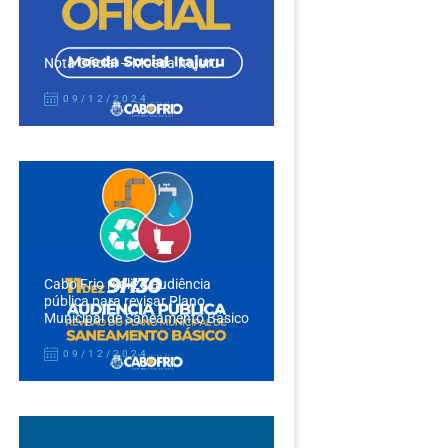
Nota Oficial – Moeda Itajuru
09/12/2024
Cabo Frio realiza audiência
pública para revisar Plano
Municipal de Saneamento Básico
09/12/2024