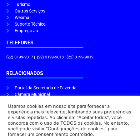
Turismo
Outros Serviços
Webmail
Suporte Técnico
Emprego Já
TELEFONES
(22) 3199-9017 | (22) 3199-9018 | (22) 3199-9019
RELACIONADOS
Portal da Secretaria de Fazenda
Câmara Municipal
Governo do Estado
Usamos cookies em nosso site para fornecer a
experiência mais relevante, lembrando suas preferências
ENDEREÇO E HORÁRIO
e visitas repetidas. Ao clicar em “Aceitar todos”, você
concorda com o uso de TODOS os cookies. No entanto,
Endereço:
Praça Tiradentes, s/n – Centro, Cabo Frio – RJ, 28906-290
você pode visitar "Configurações de cookies" para
Atendimento do Protocolo Geral da Prefeitura:
9h às 16h
fornecer um consentimento controlado.