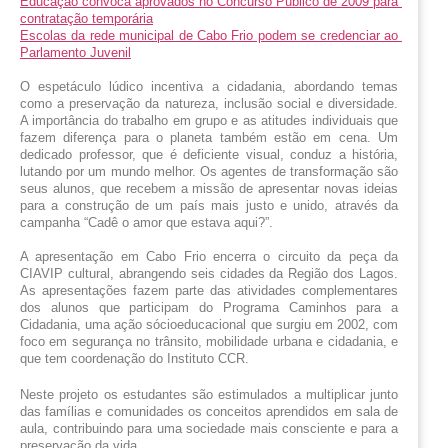
Educação convoca aprovados no Concurso Público de 2009 para 
contratação temporária
Escolas da rede municipal de Cabo Frio podem se credenciar ao 
Parlamento Juvenil
O espetáculo lúdico incentiva a cidadania, abordando temas 
como a preservação da natureza, inclusão social e diversidade. 
A importância do trabalho em grupo e as atitudes individuais que 
fazem diferença para o planeta também estão em cena. Um 
dedicado professor, que é deficiente visual, conduz a história, 
lutando por um mundo melhor. Os agentes de transformação são 
seus alunos, que recebem a missão de apresentar novas ideias 
para a construção de um país mais justo e unido, através da 
campanha “Cadê o amor que estava aqui?”.
A apresentação em Cabo Frio encerra o circuito da peça da 
CIAVIP cultural, abrangendo seis cidades da Região dos Lagos. 
As apresentações fazem parte das atividades complementares 
dos alunos que participam do Programa Caminhos para a 
Cidadania, uma ação sócioeducacional que surgiu em 2002, com 
foco em segurança no trânsito, mobilidade urbana e cidadania, e 
que tem coordenação do Instituto CCR.
Neste projeto os estudantes são estimulados a multiplicar junto 
das famílias e comunidades os conceitos aprendidos em sala de 
aula, contribuindo para uma sociedade mais consciente e para a 
preservação da vida. 