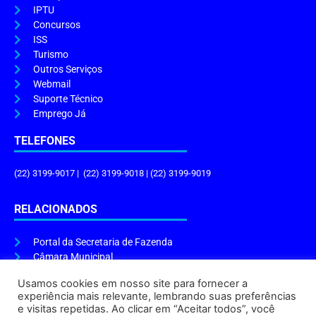
IPTU
Concursos
ISS
Turismo
Outros Serviços
Webmail
Suporte Técnico
Emprego Já
TELEFONES
(22) 3199-9017 | (22) 3199-9018 | (22) 3199-9019
RELACIONADOS
Portal da Secretaria de Fazenda
Câmara Municipal
Governo do Estado
Usamos cookies em nosso site para fornecer a
experiência mais relevante, lembrando suas preferências
ENDEREÇO E HORÁRIO
e visitas repetidas. Ao clicar em “Aceitar todos”, você