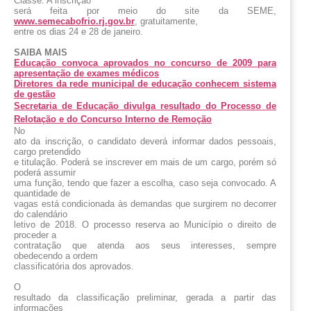
Classe. A inscrição
será feita por meio do site da SEME,
www.semecabofrio.rj.gov.br
,
gratuitamente,
entre os dias 24 e 28 de janeiro.
SAIBA MAIS
Educação convoca aprovados no concurso de 2009 para
apresentação de exames médicos
Diretores da rede municipal de educação conhecem sistema
de gestão
Secretaria de Educação divulga resultado do Processo de
Relotação e do Concurso Interno de Remoção
No
ato da inscrição, o candidato deverá informar dados pessoais,
cargo pretendido
e titulação. Poderá se inscrever em mais de um cargo, porém só
poderá assumir
uma função, tendo que fazer a escolha, caso seja convocado. A
quantidade de
vagas está condicionada às demandas que surgirem no decorrer
do calendário
letivo de 2018. O processo reserva ao Município o direito de
proceder a
contratação que atenda aos seus interesses, sempre
obedecendo a ordem
classificatória dos aprovados.
O
resultado da classificação preliminar, gerada a partir das
informações