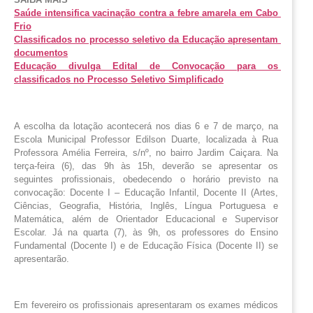
Saúde intensifica vacinação contra a febre amarela em Cabo 
Frio
Classificados no processo seletivo da Educação apresentam 
documentos
Educação divulga Edital de Convocação para os 
classificados no Processo Seletivo Simplificado
A escolha da lotação acontecerá nos dias 6 e 7 de março, na
Escola Municipal Professor Edilson Duarte, localizada à Rua
Professora Amélia Ferreira, s/nº, no bairro Jardim Caiçara. Na
terça-feira (6), das 9h às 15h, deverão se apresentar os
seguintes profissionais, obedecendo o horário previsto na
convocação: Docente I – Educação Infantil, Docente II (Artes,
Ciências, Geografia, História, Inglês, Língua Portuguesa e
Matemática, além de Orientador Educacional e Supervisor
Escolar. Já na quarta (7), às 9h, os professores do Ensino
Fundamental (Docente I) e de Educação Física (Docente II) se
apresentarão.
Em fevereiro os profissionais apresentaram os exames médicos