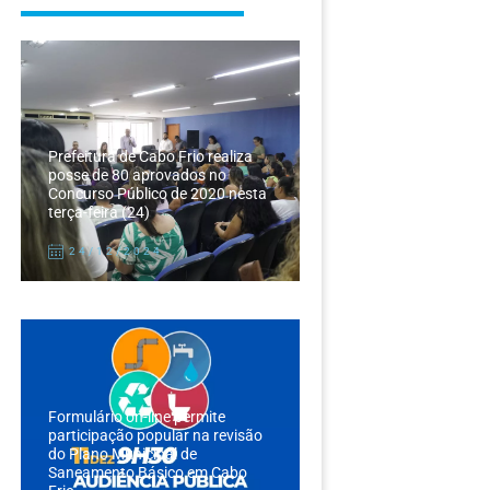
Prefeitura de Cabo Frio realiza
posse de 80 aprovados no
Concurso Público de 2020 nesta
terça-feira (24)
24/12/2024
Formulário on-line permite
participação popular na revisão
do Plano Municipal de
Saneamento Básico em Cabo