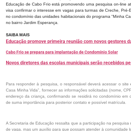
Educação de Cabo Frio está promovendo uma pesquisa on-line at
visa confirmar o interesse em vagas para turmas de Creche, Pré-
no condomínio das unidades habitacionais do programa “Minha Ca
no bairro Jardim Esperança.
SAIBA MAIS
Educação promove primeira reunião com novos gestores da
Cabo Frio se prepara para implantação de Condomínio Solar
Novos diretores das escolas municipais serão recebidos pe
Para responder à pesquisa, o responsável deverá acessar o site 
Casa Minha Vida”, fornecer as informações solicitadas (nome, CP
endereço da criança, confirmando se residirá no condomínio em q
de suma importância para posterior contato e possível matrícula.
A Secretaria de Educação ressalta que a participação na pesquisa 
de vaga, mas um auxílio para que possam atender à comunidade l