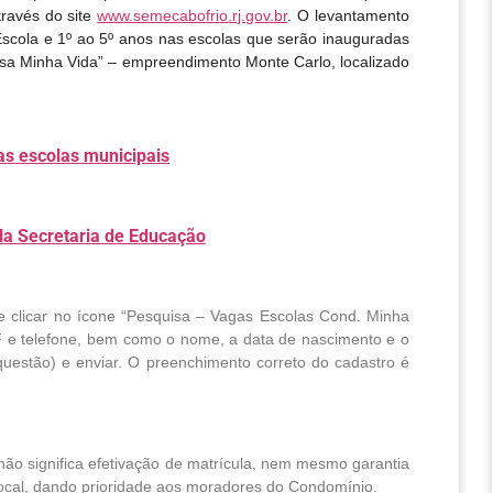
ravés do site
www.semecabofrio.rj.gov.br
.
O levantamento
Escola e 1º ao 5º anos nas escolas que serão inauguradas
sa Minha Vida” – empreendimento Monte Carlo, localizado
s escolas municipais
la Secretaria de Educação
e clicar no ícone “Pesquisa – Vagas Escolas Cond. Minha
F e telefone, bem como o nome, a data de nascimento e o
uestão) e enviar. O preenchimento correto do cadastro é
não significa efetivação de matrícula, nem mesmo garantia
ocal, dando prioridade aos moradores do Condomínio.