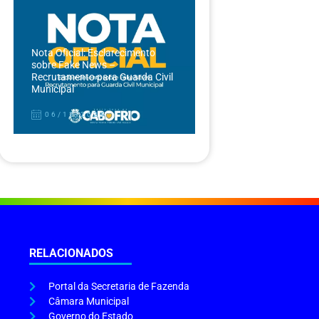
Nota Oficial: Esclarecimento
sobre Fake News –
Recrutamento para Guarda Civil
Municipal
06/12/2024
RELACIONADOS
Portal da Secretaria de Fazenda
Câmara Municipal
Governo do Estado