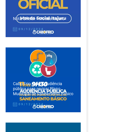
Nota Oficial – Moeda Itajuru
09/12/2024
Cabo Frio realiza audiência
pública para revisar Plano
Municipal de Saneamento Básico
09/12/2024