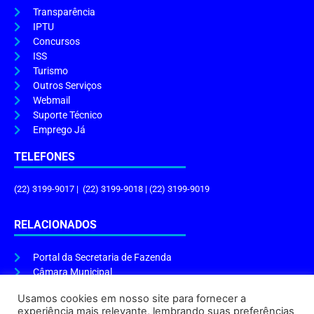
Transparência
IPTU
Concursos
ISS
Turismo
Outros Serviços
Webmail
Suporte Técnico
Emprego Já
TELEFONES
(22) 3199-9017 | (22) 3199-9018 | (22) 3199-9019
RELACIONADOS
Portal da Secretaria de Fazenda
Câmara Municipal
Governo do Estado
Usamos cookies em nosso site para fornecer a
experiência mais relevante, lembrando suas preferências
ENDEREÇO E HORÁRIO