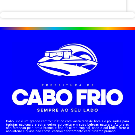
Cabo Frio é um grande centro turístico com vasta rede de hotéis e pousadas para
turistas nacionais e estrangeiros aproveitarem suas belezas naturais. As praias
são famosas pela areia branca e fina. O clima tropical, onde o sol brilha forte o
ano inteiro e quase não chove, estimula fortemente este turismo praiano.