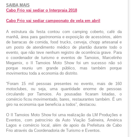
SAIBA MAIS
Cabo Frio vai sediar o Interpraia 2018
Cabo Frio vai sediar campeonato de vela em abril
A estrutura da festa contou com camping coberto, café da 
manhã, área para gastronomia e exposição de acessórios, além 
de barracas de comida, food trucks, cerveja, chopp artesanal e 
um posto de atendimento médico de plantão durante todo o 
evento, que não teve nenhum registro de ocorrência grave. Para 
o coordenador de turismo e eventos de Tamoios, Marcelinho 
Megamix, o II Tamoios Moto Show foi um sucesso não só 
porque reuniu um grande público, mas também porque 
movimentou toda a economia do distrito.
“Foram 15 mil pessoas presentes no evento, mais de 160 
motoclubes, ou seja, uma quantidade enorme de pessoas 
circulando por Tamoios. As pousadas ficaram lotadas, o 
comércio ficou movimentado, bares, restaurantes também. É um 
giro na economia que beneficia a todos”, destacou.
O II Tamoios Moto Show foi uma realização da LM Produções e 
Eventos, com patrocínio da Auto Viação Salineira, América 
Lagos e comércio local, além de apoio da Prefeitura de Cabo 
Frio através da Coordenadoria de Turismo e Eventos.