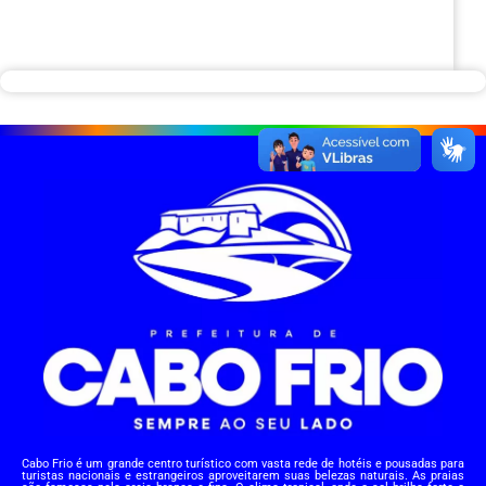
Cabo Frio é um grande centro turístico com vasta rede de hotéis e pousadas para
turistas nacionais e estrangeiros aproveitarem suas belezas naturais. As praias