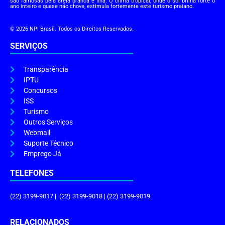
são famosas pela areia branca e fina. O clima tropical, onde o sol brilha forte o
ano inteiro e quase não chove, estimula fortemente este turismo praiano.
© 2026 NPI Brasil. Todos os Direitos Reservados.
SERVIÇOS
Transparência
IPTU
Concursos
ISS
Turismo
Outros Serviços
Webmail
Suporte Técnico
Emprego Já
TELEFONES
(22) 3199-9017 | (22) 3199-9018 | (22) 3199-9019
RELACIONADOS