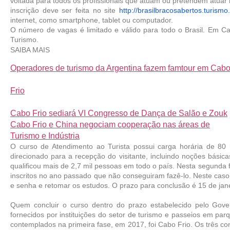
voltada para todos os profissionais que atuam ou pretendem atuar n
inscrição deve ser feita no site 
http://brasilbracosabertos.turismo.
internet, como smartphone, tablet ou computador.
O número de vagas é limitado e válido para todo o Brasil. Em Cab
Turismo.
SAIBA MAIS
Operadores de turismo da Argentina fazem famtour em Cab
Frio
Cabo Frio sediará VI Congresso de Dança de Salão e Zouk
Cabo Frio e China negociam cooperação nas áreas de
Turismo e Indústria
O curso de Atendimento ao Turista possui carga horária de 80
direcionado para a recepção do visitante, incluindo noções básica
qualificou mais de 2,7 mil pessoas em todo o país. Nesta segunda 
inscritos no ano passado que não conseguiram fazê-lo. Neste caso,
e senha e retomar os estudos. O prazo para conclusão é 15 de jan
Quem concluir o curso dentro do prazo estabelecido pelo Gove
fornecidos por instituições do setor de turismo e passeios em parq
contemplados na primeira fase, em 2017, foi Cabo Frio. Os três con