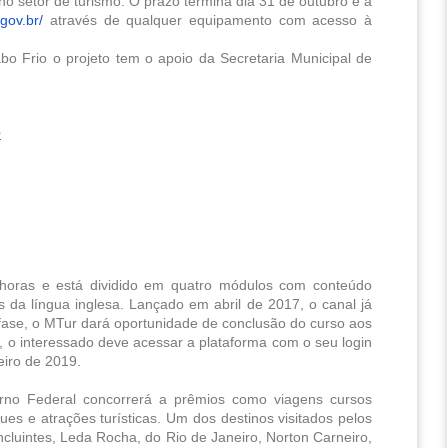
o setor de turismo. O prazo termina dia 31 de outubro e a 
gov.br/
 através de qualquer equipamento com acesso à 
o Frio o projeto tem o apoio da Secretaria Municipal de 
o
 horas e está dividido em quatro módulos com conteúdo 
s da língua inglesa. Lançado em abril de 2017, o canal já 
fase, o MTur dará oportunidade de conclusão do curso aos 
 o interessado deve acessar a plataforma com o seu login 
eiro de 2019.
rno Federal concorrerá a prêmios como viagens cursos 
ues e atrações turísticas. Um dos destinos visitados pelos 
cluintes, Leda Rocha, do Rio de Janeiro, Norton Carneiro, 