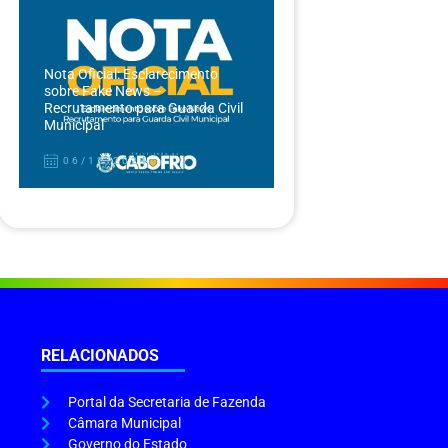
Nota Oficial: Esclarecimento
sobre Fake News –
Recrutamento para Guarda Civil
Municipal
06/12/2024
RELACIONADOS
Portal da Secretaria de Fazenda
Câmara Municipal
Governo do Estado