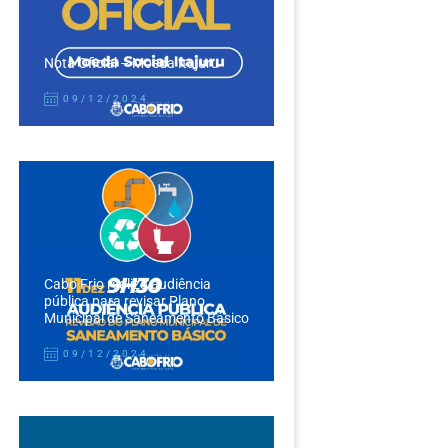
Nota Oficial – Moeda Itajuru
09/12/2024
Cabo Frio realiza audiência
pública para revisar Plano
Municipal de Saneamento Básico
09/12/2024