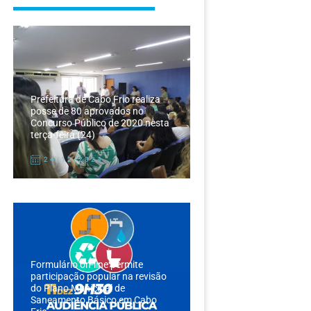
Prefeitura de Cabo Frio realiza
posse de 80 aprovados no
Concurso Público de 2020 nesta
terça-feira (24)
24/12/2024
Formulário on-line permite
participação popular na revisão
do Plano Municipal de
Saneamento Básico em Cabo