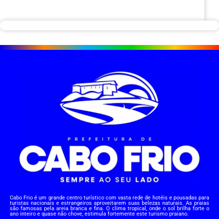
Cabo Frio é um grande centro turístico com vasta rede de hotéis e pousadas para
turistas nacionais e estrangeiros aproveitarem suas belezas naturais. As praias
são famosas pela areia branca e fina. O clima tropical, onde o sol brilha forte o
ano inteiro e quase não chove, estimula fortemente este turismo praiano.