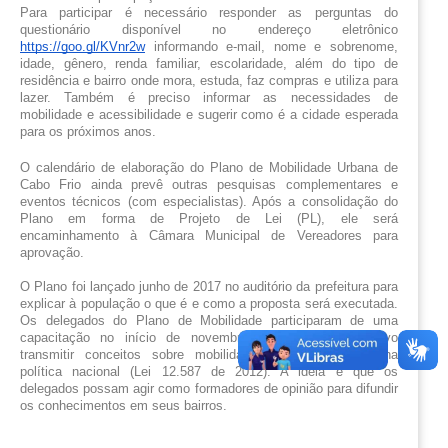
Para participar é necessário responder as perguntas do 
questionário disponível no endereço eletrônico 
https://goo.gl/KVnr2w
 informando e-mail, nome e sobrenome, 
idade, gênero, renda familiar, escolaridade, além do tipo de 
residência e bairro onde mora, estuda, faz compras e utiliza para 
lazer. Também é preciso informar as necessidades de 
mobilidade e acessibilidade e sugerir como é a cidade esperada 
para os próximos anos.
O calendário de elaboração do Plano de Mobilidade Urbana de 
Cabo Frio ainda prevê outras pesquisas complementares e 
eventos técnicos (com especialistas). Após a consolidação do 
Plano em forma de Projeto de Lei (PL), ele será 
encaminhamento à Câmara Municipal de Vereadores para 
aprovação.
O Plano foi lançado junho de 2017 no auditório da prefeitura para 
explicar à população o que é e como a proposta será executada. 
Os delegados do Plano de Mobilidade participaram de uma 
capacitação no início de novembro que teve por objetivo 
transmitir conceitos sobre mobilidade urbana utilizados na 
política nacional (Lei 12.587 de 2012). A ideia é que os 
delegados possam agir como formadores de opinião para difundir 
os conhecimentos em seus bairros.