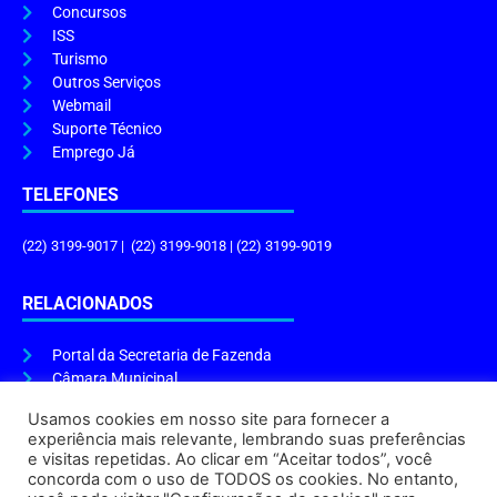
Concursos
ISS
Turismo
Outros Serviços
Webmail
Suporte Técnico
Emprego Já
TELEFONES
(22) 3199-9017 | (22) 3199-9018 | (22) 3199-9019
RELACIONADOS
Portal da Secretaria de Fazenda
Câmara Municipal
Governo do Estado
Usamos cookies em nosso site para fornecer a
experiência mais relevante, lembrando suas preferências
ENDEREÇO E HORÁRIO
e visitas repetidas. Ao clicar em “Aceitar todos”, você
concorda com o uso de TODOS os cookies. No entanto,
Endereço:
Praça Tiradentes, s/n – Centro, Cabo Frio – RJ, 28906-290