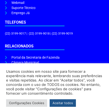
Webmail
Suporte Técnico
Emprego Já
TELEFONES
(22) 3199-9017 | (22) 3199-9018 | (22) 3199-9019
RELACIONADOS
Portal da Secretaria de Fazenda
Câmara Municipal
Governo do Estado
Usamos cookies em nosso site para fornecer a
experiência mais relevante, lembrando suas preferências
ENDEREÇO E HORÁRIO
e visitas repetidas. Ao clicar em “Aceitar todos”, você
concorda com o uso de TODOS os cookies. No entanto,
Endereço:
Praça Tiradentes, s/n – Centro, Cabo Frio – RJ, 28906-290
você pode visitar "Configurações de cookies" para
Atendimento do Protocolo Geral da Prefeitura:
9h às 16h
fornecer um consentimento controlado.
Horário de Funcionamento:
8h às 17h
Configurações Cookies
Aceitar todos