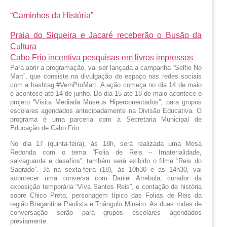
“Caminhos da História”
Praia do Siqueira e Jacaré receberão o Busão da
Cultura
Cabo Frio incentiva pesquisas em livros impressos
Para abrir a programação, vai ser lançada a campanha “Selfie No 
Mart”, que consiste na divulgação do espaço nas redes sociais 
com a hashtag #VemProMart. A ação começa no dia 14 de maio 
e acontece até 14 de junho. Do dia 15 até 18 de maio acontece o 
projeto “Visita Mediada Museus Hiperconectados”, para grupos 
escolares agendados antecipadamente na Divisão Educativa. O 
programa é uma parceria com a Secretaria Municipal de 
Educação de Cabo Frio.
No dia 17 (quinta-feira), às 18h, será realizada uma Mesa 
Redonda com o tema “Folia de Reis – Imaterialidade, 
salvaguarda e desafios”, também será exibido o filme “Reis do 
Sagrado”. Já na sexta-feira (18), às 10h30 e às 14h30, vai 
acontecer uma conversa com Daniel Arrebola, curador da 
exposição temporária “Viva Santos Reis”, e contação de história 
sobre Chico Preto, personagem típico das Folias de Reis da 
região Bragantina Paulista e Triângulo Mineiro. As duas rodas de 
conversação serão para grupos escolares agendados 
previamente.