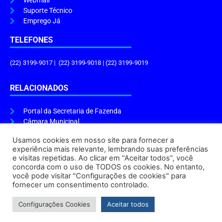
Webmail
Suporte Técnico
Emprego Já
TELEFONES
(22) 3199-9017 | (22) 3199-9018 | (22) 3199-9019
RELACIONADOS
Portal da Secretaria de Fazenda
Câmara Municipal
Governo do Estado
Usamos cookies em nosso site para fornecer a
experiência mais relevante, lembrando suas preferências
ENDEREÇO E HORÁRIO
e visitas repetidas. Ao clicar em “Aceitar todos”, você
concorda com o uso de TODOS os cookies. No entanto,
Endereço:
Praça Tiradentes, s/n – Centro, Cabo Frio – RJ, 28906-290
você pode visitar "Configurações de cookies" para
Atendimento do Protocolo Geral da Prefeitura:
9h às 16h
fornecer um consentimento controlado.
Horário de Funcionamento:
8h às 17h
Configurações Cookies
Aceitar todos