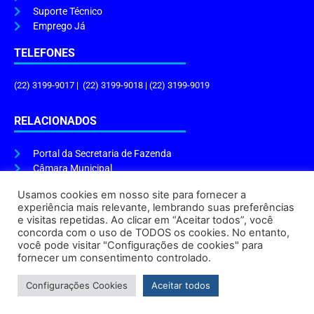
Suporte Técnico
Emprego Já
TELEFONES
(22) 3199-9017 | (22) 3199-9018 | (22) 3199-9019
RELACIONADOS
Portal da Secretaria de Fazenda
Câmara Municipal
Governo do Estado
Usamos cookies em nosso site para fornecer a
experiência mais relevante, lembrando suas preferências
ENDEREÇO E HORÁRIO
e visitas repetidas. Ao clicar em “Aceitar todos”, você
concorda com o uso de TODOS os cookies. No entanto,
Endereço:
Praça Tiradentes, s/n – Centro, Cabo Frio – RJ, 28906-290
você pode visitar "Configurações de cookies" para
Atendimento do Protocolo Geral da Prefeitura:
9h às 16h
fornecer um consentimento controlado.
Horário de Funcionamento:
8h às 17h
Configurações Cookies
Aceitar todos