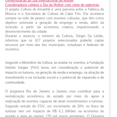
comemoração ao Dia Internacional da Mulher
Coordenadoria celebra o Dia da Mulher com série de palestras
O projeto Cultura do Amanhã é uma parceria entre a Fábrica de 
Música e a Secretaria de Cultura de Cabo Frio. Ele acontece 
sempre no mês de janeiro com eventos culturais, que têm como 
objetivo estimular a geração de emprego e renda, além da 
inclusão a partir da economia criativa, impulsionando o 
desenvolvimento da cidade. 
Durante o anúncio, o ministro da Cultura, Sérgio Sá Leitão, 
informou que os 617 projetos selecionados poderão captar 
recursos por meio das leis municipais, estaduais e federais de 
incentivo. 
Segundo o Ministério da Cultura, ao avaliar os eventos, a Fundação
Getúlio Vargas (FGV) levou em consideração o potencial de
impacto no turismo, na geração de renda e emprego, na atração de
investimento e na inclusão social e o potencial de expansão e de
continuidade.
O programa Rio de Janeiro a Janeiro visa contribuir para a 
revitalização econômica do estado por meio do apoio à 
realização de eventos capazes de atrair investimentos e turistas. 
Segundo estudo da FGV, um incremento de 20% no fluxo de 
turistas tem um impacto de R$ 6,1 bilhões na economia do 
estado e gera ao menos 170 mil novos empregos. O Governo 