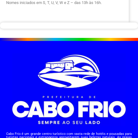
Nomes iniciados em S, T, U, V, W e Z – das 13h às 16h.
Cabo Frio é um grande centro turístico com vasta rede de hotéis e pousadas para
turistas nacionais e estrangeiros aproveitarem suas belezas naturais. As praias