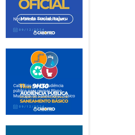
Nota Oficial – Moeda Itajuru
09/12/2024
Cabo Frio realiza audiência
pública para revisar Plano
Municipal de Saneamento Básico
09/12/2024