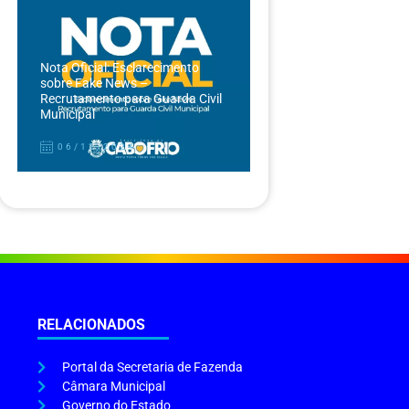
Nota Oficial: Esclarecimento
sobre Fake News –
Recrutamento para Guarda Civil
Municipal
06/12/2024
RELACIONADOS
Portal da Secretaria de Fazenda
Câmara Municipal
Governo do Estado