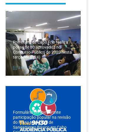
Prefeitura de Cabo Frio realiza
posse de 80 aprovados no
Concurso Público de 2020 nesta
terça-feira (24)
24/12/2024
Formulário on-line permite
participação popular na revisão
do Plano Municipal de
Saneamento Básico em Cabo