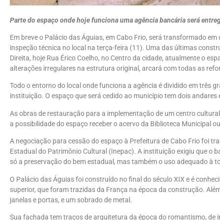
Parte do espaço onde hoje funciona uma agência bancária será entreg
Em breve o Palácio das Águias, em Cabo Frio, será transformado em u
inspeção técnica no local na terça-feira (11). Uma das últimas cons
Direita, hoje Rua Érico Coelho, no Centro da cidade, atualmente o es
alterações irregulares na estrutura original, arcará com todas as ref
Todo o entorno do local onde funciona a agência é dividido em três
instituição. O espaço que será cedido ao município tem dois andares 
As obras de restauração para a implementação de um centro cultural 
a possibilidade do espaço receber o acervo da Biblioteca Municipal o
A negociação para cessão do espaço à Prefeitura de Cabo Frio foi tr
Estadual do Patrimônio Cultural (Inepac). A instituição exigiu que o 
só a preservação do bem estadual, mas também o uso adequado à t
O Palácio das Águias foi construído no final do século XIX e é conhec
superior, que foram trazidas da França na época da construção. Além 
janelas e portas, e um sobrado de metal.
Sua fachada tem traços de arquitetura da época do romantismo, de i