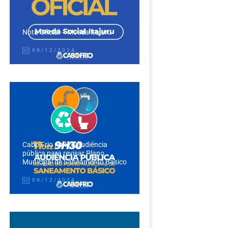
Nota Oficial – Moeda Itajuru
09/12/2024
Cabo Frio realiza audiência
pública para revisar Plano
Municipal de Saneamento Básico
09/12/2024