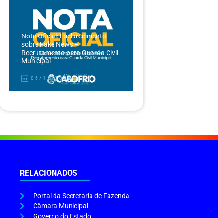
Nota Oficial: Esclarecimento
sobre Fake News –
Recrutamento para Guarda Civil
Municipal
06/12/2024
RELACIONADOS
Portal da Secretaria de Fazenda
Câmara Municipal
Governo do Estado