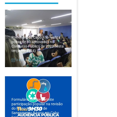
Prefeitura de Cabo Frio realiza
posse de 80 aprovados no
Concurso Público de 2020 nesta
terça-feira (24)
24/12/2024
Formulário on-line permite
participação popular na revisão
do Plano Municipal de
Saneamento Básico em Cabo