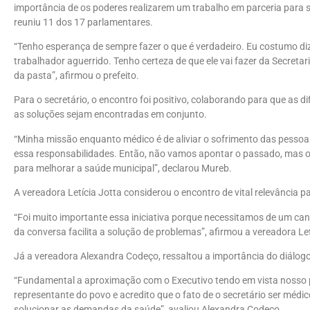
importância de os poderes realizarem um trabalho em parceria para s
reuniu 11 dos 17 parlamentares.
“Tenho esperança de sempre fazer o que é verdadeiro. Eu costumo diz
trabalhador aguerrido. Tenho certeza de que ele vai fazer da Secret
da pasta”, afirmou o prefeito.
Para o secretário, o encontro foi positivo, colaborando para que as 
as soluções sejam encontradas em conjunto.
“Minha missão enquanto médico é de aliviar o sofrimento das pessoa
essa responsabilidades. Então, não vamos apontar o passado, mas o
para melhorar a saúde municipal”, declarou Mureb.
A vereadora Letícia Jotta considerou o encontro de vital relevância 
“Foi muito importante essa iniciativa porque necessitamos de um can
da conversa facilita a solução de problemas”, afirmou a vereadora Let
Já a vereadora Alexandra Codeço, ressaltou a importância do diálogo 
“Fundamental a aproximação com o Executivo tendo em vista nosso pa
representante do povo e acredito que o fato de o secretário ser médico
solucionar as demandas da saúde”, avaliou Alexandra Codeço.