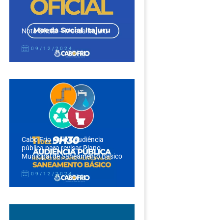
Nota Oficial – Moeda Itajuru
09/12/2024
Cabo Frio realiza audiência
pública para revisar Plano
Municipal de Saneamento Básico
09/12/2024