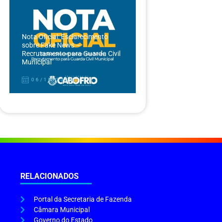
Nota Oficial: Esclarecimento
sobre Fake News –
Recrutamento para Guarda Civil
Municipal
06/12/2024
RELACIONADOS
Portal da Secretaria de Fazenda
Câmara Municipal
Governo do Estado