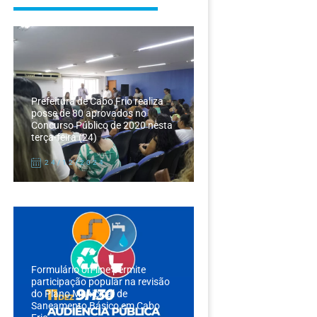
Prefeitura de Cabo Frio realiza
posse de 80 aprovados no
Concurso Público de 2020 nesta
terça-feira (24)
24/12/2024
Formulário on-line permite
participação popular na revisão
do Plano Municipal de
Saneamento Básico em Cabo