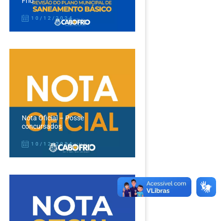
Frio
10/12/2024
Nota Oficial – Posse
concursados
10/12/2024