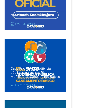
Nota Oficial – Moeda Itajuru
09/12/2024
Cabo Frio realiza audiência
pública para revisar Plano
Municipal de Saneamento Básico
09/12/2024