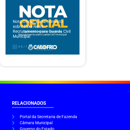
Nota Oficial: Esclarecimento
sobre Fake News –
Recrutamento para Guarda Civil
Municipal
06/12/2024
RELACIONADOS
Portal da Secretaria de Fazenda
Câmara Municipal
Governo do Estado