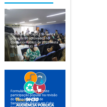
Prefeitura de Cabo Frio realiza
posse de 80 aprovados no
Concurso Público de 2020 nesta
terça-feira (24)
24/12/2024
Formulário on-line permite
participação popular na revisão
do Plano Municipal de
Saneamento Básico em Cabo