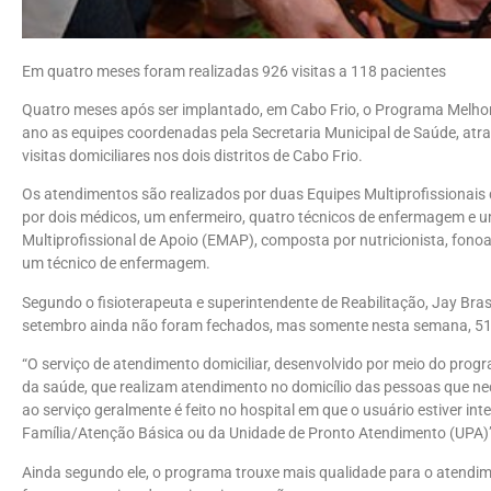
Em quatro meses foram realizadas 926 visitas a 118 pacientes
Quatro meses após ser implantado, em Cabo Frio, o Programa Melhor 
ano as equipes coordenadas pela Secretaria Municipal de Saúde, atra
visitas domiciliares nos dois distritos de Cabo Frio.
Os atendimentos são realizados por duas Equipes Multiprofissionai
por dois médicos, um enfermeiro, quatro técnicos de enfermagem e 
Multiprofissional de Apoio (EMAP), composta por nutricionista, fonoau
um técnico de enfermagem.
Segundo o fisioterapeuta e superintendente de Reabilitação, Jay Bra
setembro ainda não foram fechados, mas somente nesta semana, 51
“O serviço de atendimento domiciliar, desenvolvido por meio do prog
da saúde, que realizam atendimento no domicílio das pessoas que ne
ao serviço geralmente é feito no hospital em que o usuário estiver in
Família/Atenção Básica ou da Unidade de Pronto Atendimento (UPA)”, 
Ainda segundo ele, o programa trouxe mais qualidade para o atendi