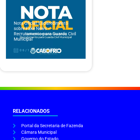
Nota Oficial: Esclarecimento
sobre Fake News –
Recrutamento para Guarda Civil
Municipal
06/12/2024
RELACIONADOS
Portal da Secretaria de Fazenda
Câmara Municipal
Governo do Estado