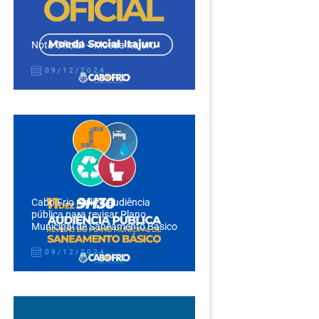
Nota Oficial – Moeda Itajuru
09/12/2024
Cabo Frio realiza audiência
pública para revisar Plano
Municipal de Saneamento Básico
09/12/2024