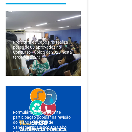
Prefeitura de Cabo Frio realiza
posse de 80 aprovados no
Concurso Público de 2020 nesta
terça-feira (24)
24/12/2024
Formulário on-line permite
participação popular na revisão
do Plano Municipal de
Saneamento Básico em Cabo