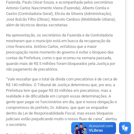
Fazenda, Paulo César Souza, e acompanhada pelos secretários
Antonio Carlos Nascimento Vieira (Fazenda), Alberto Corrêa e
Castro (Controladoria Geral), Elicéa da Silveira (Administração),
José Bulcão Filho (Obras), Marcelo Cardoso (Mobilidade Urbana),
além de técnicos destas secretarias.
Na apresentação, os secretários da Fazenda e da Controladoria
mostraram que o município está em busca da recuperação da
crise financeira. Antônio Carlos, enfatizou que a maior
preocupação neste momento do governo é evitar o bloqueio das
contas da Prefeitura, como o que ocorreu na semana passada,
quando mais de R$ 5 milhões foram bloqueados pela Justiça por
não pagamento de precatórios.
“Vale ressaltar que o total da dívida com precatórios é de cerca de
R$ 140 milhões. O Tribunal de Justiça determinou que, por ano, a
Prefeitura tem que pagar R$ 33 milhões em precatórios, mas a
realidade é de dificuldade em cumprir essas determinações. A
gente quer pagar os funcionários em dia, que é nossa obrigação e
compromisso do prefeito, Dr. Adriano, que quer se enquadrar
dentro da Lei de Responsabilidade Fiscal, mas esses bloqueios
judiciais estão prejudicando muito o nosso fluxo de caixa”, alertou
o secretário.