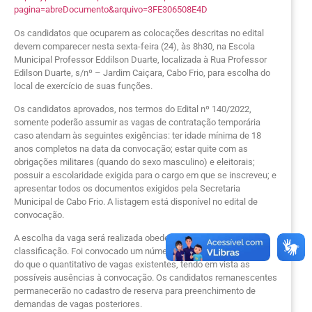
pagina=abreDocumento&arquivo=3FE306508E4D
Os candidatos que ocuparem as colocações descritas no edital
devem comparecer nesta sexta-feira (24), às 8h30, na Escola
Municipal Professor Eddilson Duarte, localizada à Rua Professor
Edilson Duarte, s/nº – Jardim Caiçara, Cabo Frio, para escolha do
local de exercício de suas funções.
Os candidatos aprovados, nos termos do Edital nº 140/2022,
somente poderão assumir as vagas de contratação temporária
caso atendam às seguintes exigências: ter idade mínima de 18
anos completos na data da convocação; estar quite com as
obrigações militares (quando do sexo masculino) e eleitorais;
possuir a escolaridade exigida para o cargo em que se inscreveu; e
apresentar todos os documentos exigidos pela Secretaria
Municipal de Cabo Frio. A listagem está disponível no edital de
convocação.
A escolha da vaga será realizada obedecendo à ordem de
classificação. Foi convocado um número maior de classificados
do que o quantitativo de vagas existentes, tendo em vista as
possíveis ausências à convocação. Os candidatos remanescentes
permanecerão no cadastro de reserva para preenchimento de
demandas de vagas posteriores.