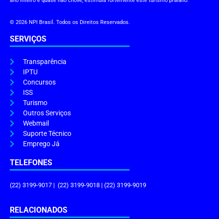
ano inteiro e quase não chove, estimula fortemente este turismo praiano.
© 2026 NPI Brasil. Todos os Direitos Reservados.
SERVIÇOS
Transparência
IPTU
Concursos
ISS
Turismo
Outros Serviços
Webmail
Suporte Técnico
Emprego Já
TELEFONES
(22) 3199-9017 | (22) 3199-9018 | (22) 3199-9019
RELACIONADOS