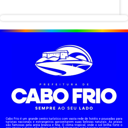
Cabo Frio é um grande centro turístico com vasta rede de hotéis e pousadas para
turistas nacionais e estrangeiros aproveitarem suas belezas naturais. As praias
são famosas pela areia branca e fina. O clima tropical, onde o sol brilha forte o