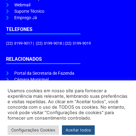
Webmail
Suporte Técnico
Emprego Já
TELEFONES
(22) 3199-9017 | (22) 3199-9018 | (22) 3199-9019
RELACIONADOS
Portal da Secretaria de Fazenda
Câmara Municipal
Governo do Estado
Usamos cookies em nosso site para fornecer a
experiência mais relevante, lembrando suas preferências
ENDEREÇO E HORÁRIO
e visitas repetidas. Ao clicar em “Aceitar todos”, você
concorda com o uso de TODOS os cookies. No entanto,
Endereço:
Praça Tiradentes, s/n – Centro, Cabo Frio – RJ, 28906-290
você pode visitar "Configurações de cookies" para
Atendimento do Protocolo Geral da Prefeitura:
9h às 16h
fornecer um consentimento controlado.
Horário de Funcionamento:
8h às 17h
Configurações Cookies
Aceitar todos