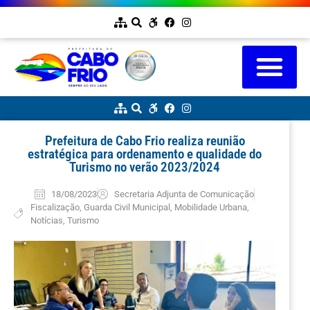
Prefeitura de Cabo Frio realiza reunião
estratégica para ordenamento e qualidade do
Turismo no verão 2023/2024
18/08/2023
Secretaria Adjunta de Comunicação
Fiscalização
,
Guarda Civil Municipal
,
Mobilidade Urbana
,
Notícias
,
Turismo