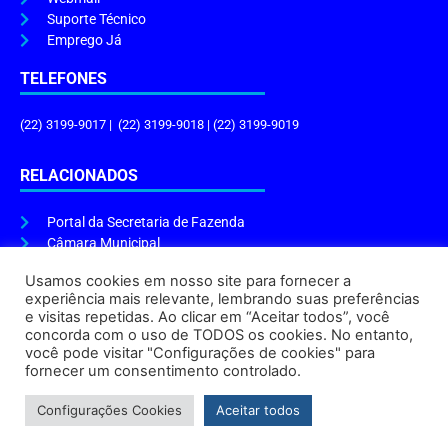
Suporte Técnico
Emprego Já
TELEFONES
(22) 3199-9017 | (22) 3199-9018 | (22) 3199-9019
RELACIONADOS
Portal da Secretaria de Fazenda
Câmara Municipal
Governo do Estado
Usamos cookies em nosso site para fornecer a
experiência mais relevante, lembrando suas preferências
ENDEREÇO E HORÁRIO
e visitas repetidas. Ao clicar em “Aceitar todos”, você
concorda com o uso de TODOS os cookies. No entanto,
Endereço:
Praça Tiradentes, s/n – Centro, Cabo Frio – RJ, 28906-290
você pode visitar "Configurações de cookies" para
Atendimento do Protocolo Geral da Prefeitura:
9h às 16h
fornecer um consentimento controlado.
Horário de Funcionamento:
8h às 17h
Configurações Cookies
Aceitar todos