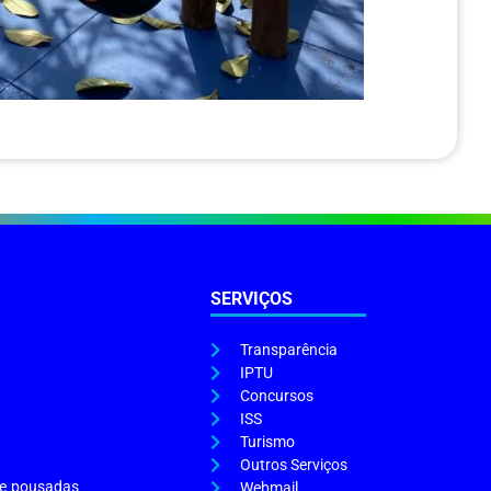
SERVIÇOS
Transparência
IPTU
Concursos
ISS
Turismo
Outros Serviços
s e pousadas
Webmail