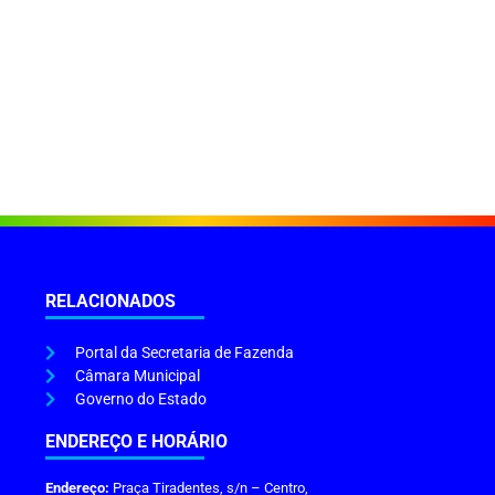
RELACIONADOS
Portal da Secretaria de Fazenda
Câmara Municipal
Governo do Estado
ENDEREÇO E HORÁRIO
Endereço:
Praça Tiradentes, s/n – Centro,