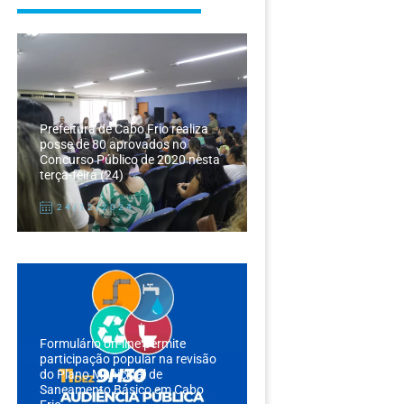
Prefeitura de Cabo Frio realiza
posse de 80 aprovados no
Concurso Público de 2020 nesta
terça-feira (24)
24/12/2024
Formulário on-line permite
participação popular na revisão
do Plano Municipal de
Saneamento Básico em Cabo