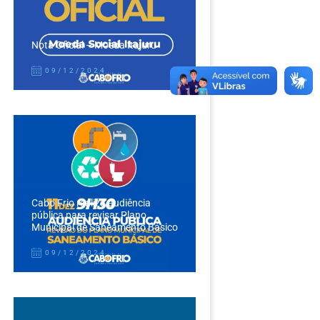
Nota Oficial – Moeda Itajuru
09/12/2024
Cabo Frio realiza audiência
pública para revisar Plano
Municipal de Saneamento Básico
09/12/2024