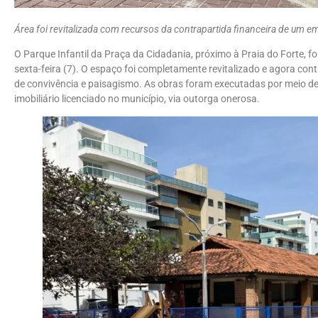
Área foi revitalizada com recursos da contrapartida financeira de um 
O Parque Infantil da Praça da Cidadania, próximo à Praia do Forte, 
sexta-feira (7). O espaço foi completamente revitalizado e agora co
de convivência e paisagismo. As obras foram executadas por meio d
imobiliário licenciado no município, via outorga onerosa.