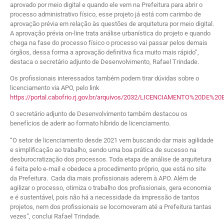
aprovado por meio digital e quando ele vem na Prefeitura para abrir o
processo administrativo físico, esse projeto já está com carimbo de
aprovação prévia em relação às questões de arquitetura por meio digital.
A aprovação prévia on-line trata análise urbanística do projeto e quando
chega na fase do processo físico o processo vai passar pelos demais
órgãos, dessa forma a aprovação definitiva fica muito mais rápido”,
destaca o secretário adjunto de Desenvolvimento, Rafael Trindade.
Os profissionais interessados também podem tirar dúvidas sobre o
licenciamento via APO, pelo link
https://portal.cabofrio.rj.gov.br/arquivos/2032/LICENCIAMENTO%20D
O secretário adjunto de Desenvolvimento também destacou os
benefícios de aderir ao formato híbrido de licenciamento.
“O setor de licenciamento desde 2021 vem buscando dar mais agilidade
e simplificação ao trabalho, sendo uma boa prática de sucesso na
desburocratização dos processos. Toda etapa de análise de arquitetura
é feita pelo e-mail e obedece a procedimento próprio, que está no site
da Prefeitura. Cada dia mais profissionais aderem à APO. Além de
agilizar o processo, otimiza o trabalho dos profissionais, gera economia
e é sustentável, pois não há a necessidade da impressão de tantos
projetos, nem dos profissionais se locomoveram até a Prefeitura tantas
vezes”, conclui Rafael Trindade.