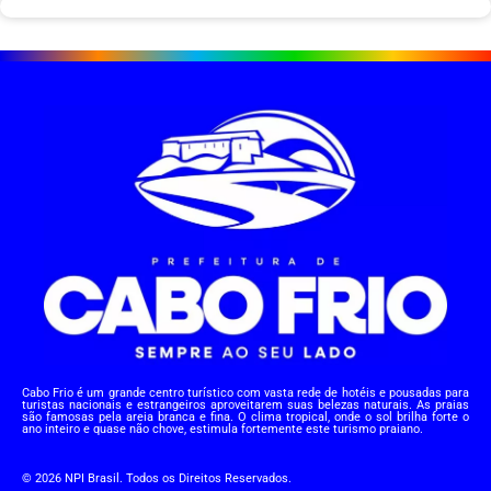
Cabo Frio é um grande centro turístico com vasta rede de hotéis e pousadas para
turistas nacionais e estrangeiros aproveitarem suas belezas naturais. As praias
são famosas pela areia branca e fina. O clima tropical, onde o sol brilha forte o
ano inteiro e quase não chove, estimula fortemente este turismo praiano.
© 2026 NPI Brasil. Todos os Direitos Reservados.