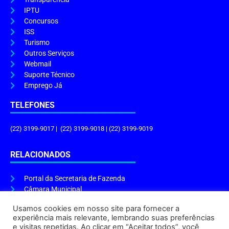
IPTU
Concursos
ISS
Turismo
Outros Serviços
Webmail
Suporte Técnico
Emprego Já
TELEFONES
(22) 3199-9017 | (22) 3199-9018 | (22) 3199-9019
RELACIONADOS
Portal da Secretaria de Fazenda
Câmara Municipal
Governo do Estado
Usamos cookies em nosso site para fornecer a
experiência mais relevante, lembrando suas preferências
ENDEREÇO E HORÁRIO
e visitas repetidas. Ao clicar em “Aceitar todos”, você