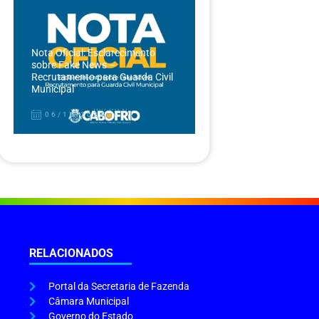
Nota Oficial: Esclarecimento
sobre Fake News –
Recrutamento para Guarda Civil
Municipal
06/12/2024
RELACIONADOS
Portal da Secretaria de Fazenda
Câmara Municipal
Governo do Estado