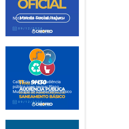
Nota Oficial – Moeda Itajuru
09/12/2024
Cabo Frio realiza audiência
pública para revisar Plano
Municipal de Saneamento Básico
09/12/2024