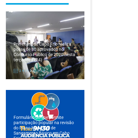
Prefeitura de Cabo Frio realiza
posse de 80 aprovados no
Concurso Público de 2020 nesta
terça-feira (24)
24/12/2024
Formulário on-line permite
participação popular na revisão
do Plano Municipal de
Saneamento Básico em Cabo