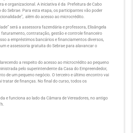
a e organizacional. A iniciativa é da Prefeitura de Cabo
o do Sebrae. Para esta etapa, os participantes vão poder
acionalidade”, além do acesso ao microcrédito.
dade” será a assessora fazendária e professora, Elisângela
faturamento, contratação, gestão e controle financeiro
cesso a empréstimos bancários e financiamentos diversos,
m e assessoria gratuita do Sebrae para alavancar o
larecendo a respeito do acesso ao microcrédito ao pequeno
 ministrada pelo superintendente da Casa do Empreendedor,
to de um pequeno negócio. O terceiro e último encontro vai
i tratar de finanças. No final do curso, todos os
da e funciona ao lado da Câmara de Vereadores, no antigo
7h.