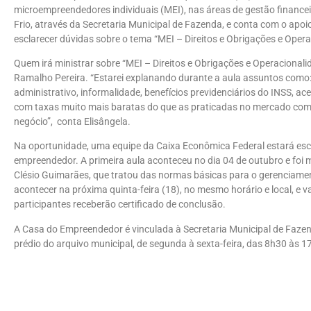
microempreendedores individuais (MEI), nas áreas de gestão financeir
Frio, através da Secretaria Municipal de Fazenda, e conta com o apoi
esclarecer dúvidas sobre o tema “MEI – Direitos e Obrigações e Oper
Quem irá ministrar sobre “MEI – Direitos e Obrigações e Operacionali
Ramalho Pereira. “Estarei explanando durante a aula assuntos como: 
administrativo, informalidade, benefícios previdenciários do INSS, a
com taxas muito mais baratas do que as praticadas no mercado comu
negócio”, conta Elisângela.
Na oportunidade, uma equipe da Caixa Econômica Federal estará esc
empreendedor. A primeira aula aconteceu no dia 04 de outubro e foi
Clésio Guimarães, que tratou das normas básicas para o gerenciamen
acontecer na próxima quinta-feira (18), no mesmo horário e local, e va
participantes receberão certificado de conclusão.
A Casa do Empreendedor é vinculada à Secretaria Municipal de Fazen
prédio do arquivo municipal, de segunda à sexta-feira, das 8h30 às 1