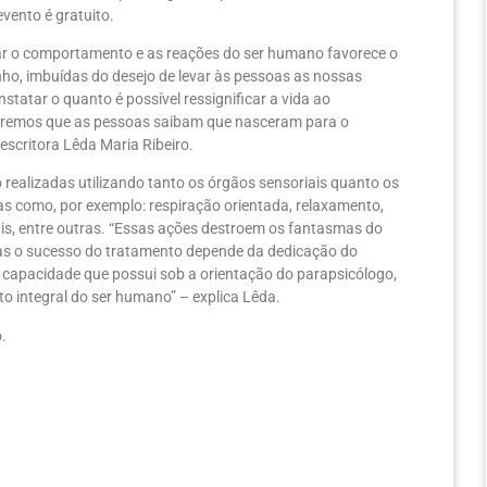
evento é gratuito.
udar o comportamento e as reações do ser humano favorece o
ho, imbuídas do desejo de levar às pessoas as nossas
statar o quanto é possível ressignificar a vida ao
ueremos que as pessoas saibam que nasceram para o
escritora Lêda Maria Ribeiro.
ealizadas utilizando tanto os órgãos sensoriais quanto os
cas como, por exemplo: respiração orientada, relaxamento,
is, entre outras. “Essas ações destroem os fantasmas do
 mas o sucesso do tratamento depende da dedicação do
a capacidade que possui sob a orientação do parapsicólogo,
to integral do ser humano” – explica Lêda.
.