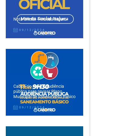
Nota Oficial – Moeda Itajuru
09/12/2024
Cabo Frio realiza audiência
pública para revisar Plano
Municipal de Saneamento Básico
09/12/2024