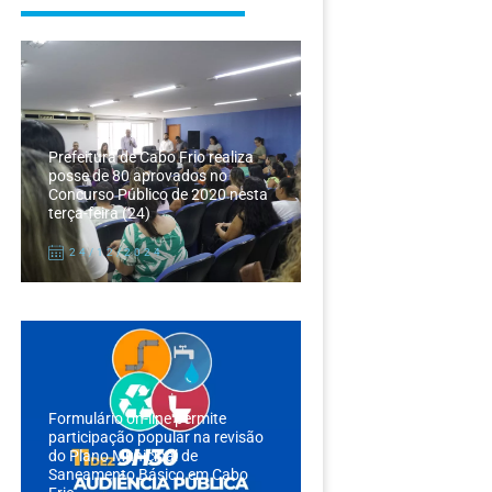
Prefeitura de Cabo Frio realiza
posse de 80 aprovados no
Concurso Público de 2020 nesta
terça-feira (24)
24/12/2024
Formulário on-line permite
participação popular na revisão
do Plano Municipal de
Saneamento Básico em Cabo