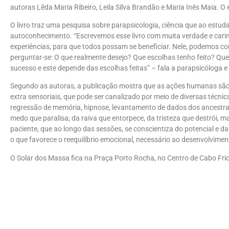
autoras Lêda Maria Ribeiro, Leila Silva Brandão e Maria Inês Maia. O 
O livro traz uma pesquisa sobre parapsicologia, ciência que ao est
autoconhecimento. “Escrevemos esse livro com muita verdade e carin
experiências, para que todos possam se beneficiar. Nele, podemos con
perguntar-se: O que realmente desejo? Que escolhas tenho feito? Q
sucesso e este depende das escolhas feitas” – fala a parapsicóloga e 
Segundo as autoras, a publicação mostra que as ações humanas são r
extra sensoriais, que pode ser canalizado por meio de diversas técni
regressão de memória, hipnose, levantamento de dados dos ancestra
medo que paralisa; da raiva que entorpece, da tristeza que destrói,
paciente, que ao longo das sessões, se conscientiza do potencial e d
o que favorece o reequilíbrio emocional, necessário ao desenvolvimen
O Solar dos Massa fica na Praça Porto Rocha, no Centro de Cabo Frio