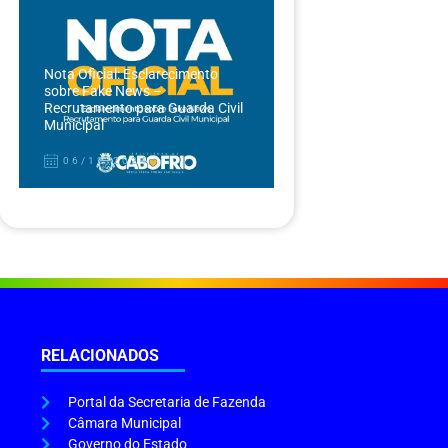
Nota Oficial: Esclarecimento
sobre Fake News –
Recrutamento para Guarda Civil
Municipal
06/12/2024
RELACIONADOS
Portal da Secretaria de Fazenda
Câmara Municipal
Governo do Estado