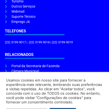
Turismo
Outros Serviços
Webmail
Suporte Técnico
Emprego Já
TELEFONES
(22) 3199-9017 | (22) 3199-9018 | (22) 3199-9019
RELACIONADOS
Portal da Secretaria de Fazenda
Câmara Municipal
Governo do Estado
Usamos cookies em nosso site para fornecer a
experiência mais relevante, lembrando suas preferências
ENDEREÇO E HORÁRIO
e visitas repetidas. Ao clicar em “Aceitar todos”, você
concorda com o uso de TODOS os cookies. No entanto,
Endereço:
Praça Tiradentes, s/n – Centro, Cabo Frio – RJ, 28906-290
você pode visitar "Configurações de cookies" para
Atendimento do Protocolo Geral da Prefeitura:
9h às 16h
fornecer um consentimento controlado.
Horário de Funcionamento:
8h às 17h