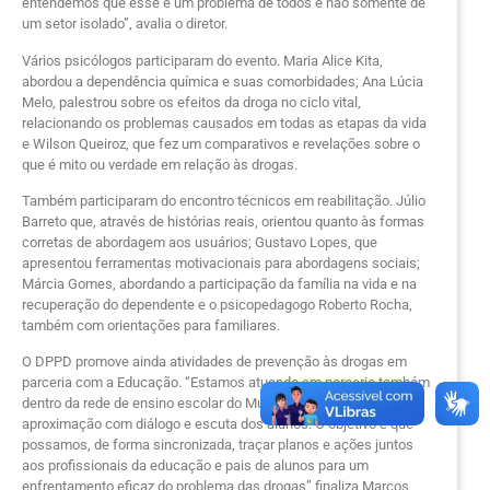
entendemos que esse é um problema de todos e não somente de
um setor isolado”, avalia o diretor.
Vários psicólogos participaram do evento. Maria Alice Kita,
abordou a dependência química e suas comorbidades; Ana Lúcia
Melo, palestrou sobre os efeitos da droga no ciclo vital,
relacionando os problemas causados em todas as etapas da vida
e Wilson Queiroz, que fez um comparativos e revelações sobre o
que é mito ou verdade em relação às drogas.
Também participaram do encontro técnicos em reabilitação. Júlio
Barreto que, através de histórias reais, orientou quanto às formas
corretas de abordagem aos usuários; Gustavo Lopes, que
apresentou ferramentas motivacionais para abordagens sociais;
Márcia Gomes, abordando a participação da família na vida e na
recuperação do dependente e o psicopedagogo Roberto Rocha,
também com orientações para familiares.
O DPPD promove ainda atividades de prevenção às drogas em
parceria com a Educação. “Estamos atuando em parceria também
dentro da rede de ensino escolar do Município, promovendo uma
aproximação com diálogo e escuta dos alunos. O objetivo é que
possamos, de forma sincronizada, traçar planos e ações juntos
aos profissionais da educação e pais de alunos para um
enfrentamento eficaz do problema das drogas” finaliza Marcos