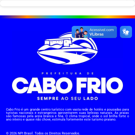
Cabo Frio é um grande centro turístico com vasta rede de hotéis e pousadas para
turistas nacionais e estrangeiros aproveitarem suas belezas naturais. As praias
são famosas pela areia branca e fina. O clima tropical, onde o sol brilha forte o
ano inteiro e quase não chove, estimula fortemente este turismo praiano.
© 2026 NPI Brasil. Todos os Direitos Reservados.