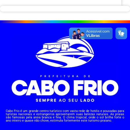
Cabo Frio é um grande centro turístico com vasta rede de hotéis e pousadas para
turistas nacionais e estrangeiros aproveitarem suas belezas naturais. As praias
são famosas pela areia branca e fina. O clima tropical, onde o sol brilha forte o
ano inteiro e quase não chove, estimula fortemente este turismo praiano.