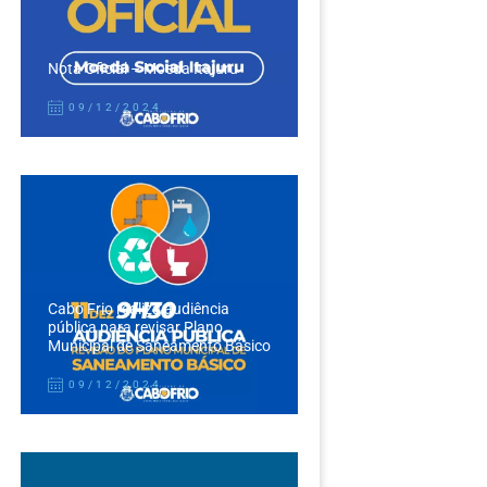
Nota Oficial – Moeda Itajuru
09/12/2024
Cabo Frio realiza audiência
pública para revisar Plano
Municipal de Saneamento Básico
09/12/2024