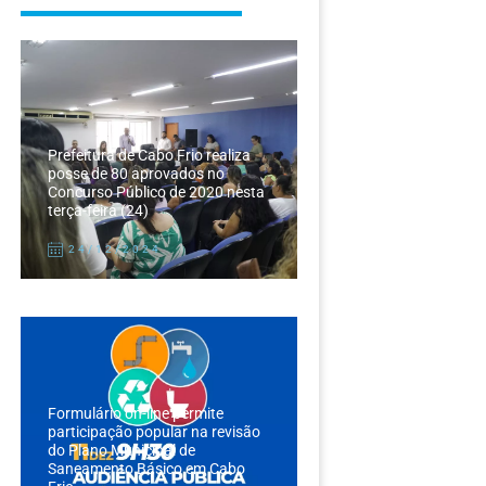
Prefeitura de Cabo Frio realiza
posse de 80 aprovados no
Concurso Público de 2020 nesta
terça-feira (24)
24/12/2024
Formulário on-line permite
participação popular na revisão
do Plano Municipal de
Saneamento Básico em Cabo