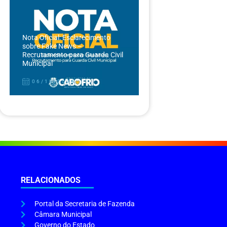
Nota Oficial: Esclarecimento
sobre Fake News –
Recrutamento para Guarda Civil
Municipal
06/12/2024
RELACIONADOS
Portal da Secretaria de Fazenda
Câmara Municipal
Governo do Estado