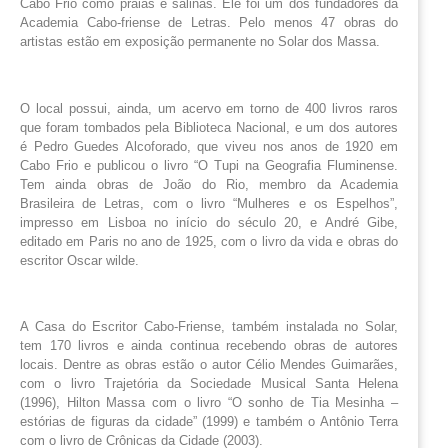
Cabo Frio como praias e salinas. Ele foi um dos fundadores da 
Academia Cabo-friense de Letras. Pelo menos 47 obras do 
artistas estão em exposição permanente no Solar dos Massa.
O local possui, ainda, um acervo em torno de 400 livros raros
que foram tombados pela Biblioteca Nacional, e um dos autores
é Pedro Guedes Alcoforado, que viveu nos anos de 1920 em
Cabo Frio e publicou o livro “O Tupi na Geografia Fluminense.
Tem ainda obras de João do Rio, membro da Academia
Brasileira de Letras, com o livro “Mulheres e os Espelhos”,
impresso em Lisboa no início do século 20, e André Gibe,
editado em Paris no ano de 1925, com o livro da vida e obras do
escritor Oscar wilde.
A Casa do Escritor Cabo-Friense, também instalada no Solar,
tem 170 livros e ainda continua recebendo obras de autores
locais. Dentre as obras estão o autor Célio Mendes Guimarães,
com o livro Trajetória da Sociedade Musical Santa Helena
(1996), Hilton Massa com o livro “O sonho de Tia Mesinha –
estórias de figuras da cidade” (1999) e também o Antônio Terra
com o livro de Crônicas da Cidade (2003).