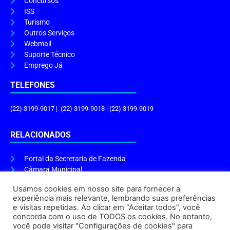
Concursos
ISS
Turismo
Outros Serviços
Webmail
Suporte Técnico
Emprego Já
TELEFONES
(22) 3199-9017 | (22) 3199-9018 | (22) 3199-9019
RELACIONADOS
Portal da Secretaria de Fazenda
Câmara Municipal
Governo do Estado
Usamos cookies em nosso site para fornecer a
experiência mais relevante, lembrando suas preferências
ENDEREÇO E HORÁRIO
e visitas repetidas. Ao clicar em “Aceitar todos”, você
concorda com o uso de TODOS os cookies. No entanto,
Endereço:
Praça Tiradentes, s/n – Centro, Cabo Frio – RJ, 28906-290
você pode visitar "Configurações de cookies" para