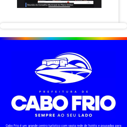
Cabo Frio é um grande centro turístico com vasta rede de hotéis e pousadas para