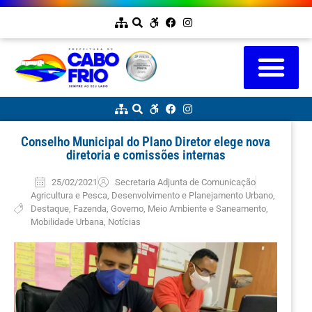
Conselho Municipal do Plano Diretor elege nova
diretoria e comissões internas
25/02/2021
Secretaria Adjunta de Comunicação
Agricultura e Pesca
,
Desenvolvimento e Planejamento Urbano
,
Destaque
,
Fazenda
,
Governo
,
Meio Ambiente e Saneamento
,
Mobilidade Urbana
,
Notícias