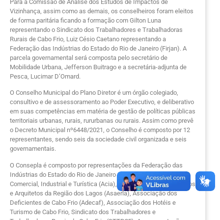
Para a Comissão de Análise dos Estudos de Impactos de
Vizinhança, assim como as demais, os conselheiros foram eleitos
de forma paritária ficando a formação com Gilton Luna
representando o Sindicato dos Trabalhadores e Trabalhadoras
Rurais de Cabo Frio, Luiz Césio Caetano representando a
Federação das Indústrias do Estado do Rio de Janeiro (Firjan). A
parcela governamental será composta pelo secretário de
Mobilidade Urbana, Jefferson Buitrago e a secretária-adjunta de
Pesca, Lucimar D’Omard.
O Conselho Municipal do Plano Diretor é um órgão colegiado,
consultivo e de assessoramento ao Poder Executivo, e deliberativo
em suas competências em matéria de gestão de políticas públicas
territoriais urbanas, rurais, rururbanas ou rurais. Assim como prevê
o Decreto Municipal nº6448/2021, o Conselho é composto por 12
representantes, sendo seis da sociedade civil organizada e seis
governamentais.
O Consepla é composto por representações da Federação das
Indústrias do Estado do Rio de Janeiro (Firjan), Associação
Comercial, Industrial e Turística (Acia), Associação de Engenheiros
e Arquitetos da Região dos Lagos (Asaerla), Associação dos
Deficientes de Cabo Frio (Adecaf), Associação dos Hotéis e
Turismo de Cabo Frio, Sindicato dos Trabalhadores e