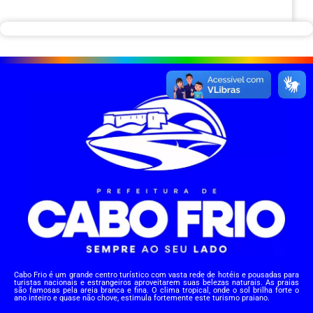
Cabo Frio é um grande centro turístico com vasta rede de hotéis e pousadas para
turistas nacionais e estrangeiros aproveitarem suas belezas naturais. As praias
são famosas pela areia branca e fina. O clima tropical, onde o sol brilha forte o
ano inteiro e quase não chove, estimula fortemente este turismo praiano.