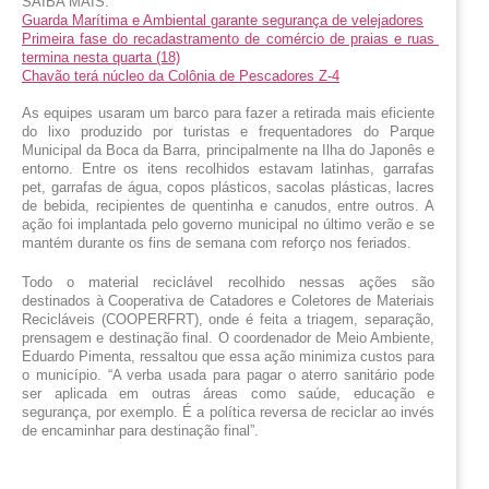
SAIBA MAIS:
Guarda Marítima e Ambiental garante segurança de velejadores
Primeira fase do recadastramento de comércio de praias e ruas 
termina nesta quarta (18)
Chavão terá núcleo da Colônia de Pescadores Z-4
As equipes usaram um barco para fazer a retirada mais eficiente 
do lixo produzido por turistas e frequentadores do Parque 
Municipal da Boca da Barra, principalmente na Ilha do Japonês e 
entorno. Entre os itens recolhidos estavam latinhas, garrafas 
pet, garrafas de água, copos plásticos, sacolas plásticas, lacres 
de bebida, recipientes de quentinha e canudos, entre outros. A 
ação foi implantada pelo governo municipal no último verão e se 
mantém durante os fins de semana com reforço nos feriados.
Todo o material reciclável recolhido nessas ações são 
destinados à Cooperativa de Catadores e Coletores de Materiais 
Recicláveis (COOPERFRT), onde é feita a triagem, separação, 
prensagem e destinação final. O coordenador de Meio Ambiente, 
Eduardo Pimenta, ressaltou que essa ação minimiza custos para 
o município. “A verba usada para pagar o aterro sanitário pode 
ser aplicada em outras áreas como saúde, educação e 
segurança, por exemplo. É a política reversa de reciclar ao invés 
de encaminhar para destinação final”.