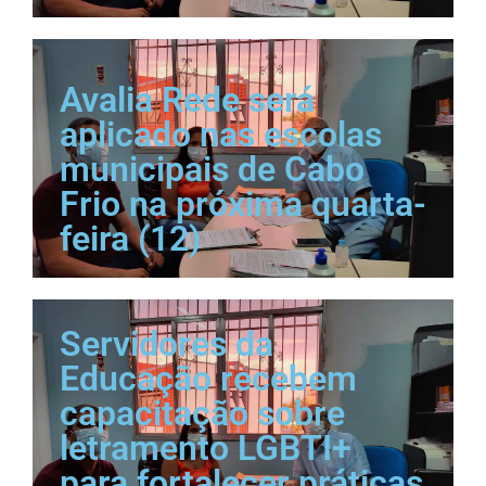
Avalia Rede será
aplicado nas escolas
municipais de Cabo
Frio na próxima quarta-
feira (12)
Servidores da
Educação recebem
capacitação sobre
letramento LGBTI+
para fortalecer práticas