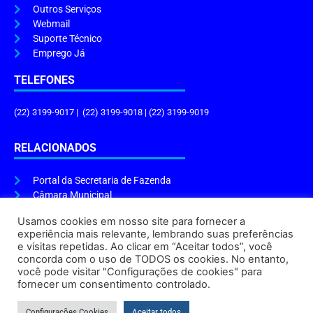
Outros Serviços
Webmail
Suporte Técnico
Emprego Já
TELEFONES
(22) 3199-9017 | (22) 3199-9018 | (22) 3199-9019
RELACIONADOS
Portal da Secretaria de Fazenda
Câmara Municipal
Governo do Estado
Usamos cookies em nosso site para fornecer a
experiência mais relevante, lembrando suas preferências
ENDEREÇO E HORÁRIO
e visitas repetidas. Ao clicar em “Aceitar todos”, você
concorda com o uso de TODOS os cookies. No entanto,
Endereço:
Praça Tiradentes, s/n – Centro, Cabo Frio – RJ, 28906-290
você pode visitar "Configurações de cookies" para
Atendimento do Protocolo Geral da Prefeitura:
9h às 16h
fornecer um consentimento controlado.
Horário de Funcionamento:
8h às 17h
Configurações Cookies
Aceitar todos