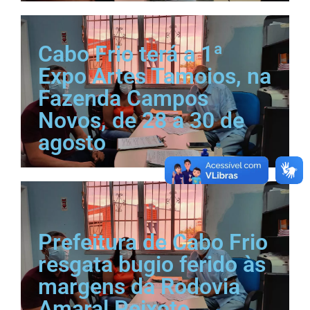
Cabo Frio terá a 1ª
Expo Artes Tamoios, na
Fazenda Campos
Novos, de 28 a 30 de
agosto
Prefeitura de Cabo Frio
resgata bugio ferido às
margens da Rodovia
Amaral Peixoto