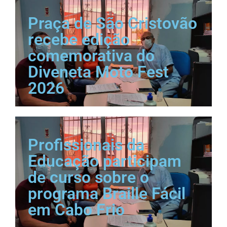
Praça de São Cristovão
recebe edição
comemorativa do
Diveneta Moto Fest
2026
Profissionais da
Educação participam
de curso sobre o
programa Braille Fácil
em Cabo Frio