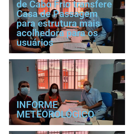
de Cabo Frio transfere
Casa de Passagem
para estrutura mais
acolhedora para os
usuários
INFORME
METEOROLÓGICO