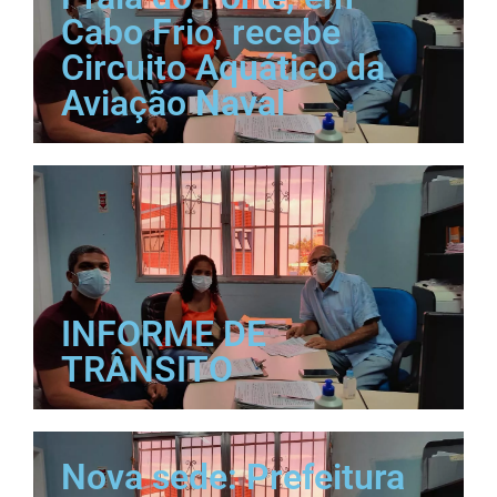
Cabo Frio, recebe
Circuito Aquático da
Aviação Naval
INFORME DE
TRÂNSITO
Nova sede: Prefeitura