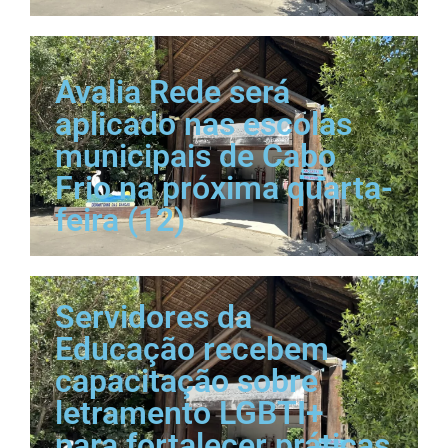
Avalia Rede será
aplicado nas escolas
municipais de Cabo
Frio na próxima quarta-
feira (12)
Servidores da
Educação recebem
capacitação sobre
letramento LGBTI+
para fortalecer práticas