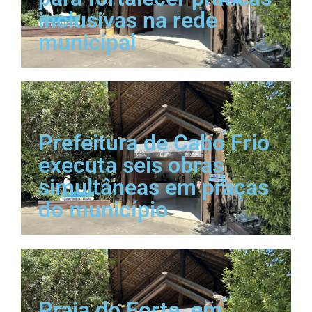
inclusivas na rede
municipal
Prefeitura de Cabo Frio
executa seis obras
simultâneas em praças
do município
Praia do Forte, em