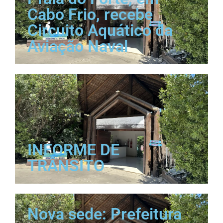
Cabo Frio, recebe
Circuito Aquático da
Aviação Naval
INFORME DE
TRÂNSITO
Nova sede: Prefeitura