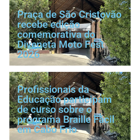
Praça de São Cristovão
recebe edição
comemorativa do
Diveneta Moto Fest
2026
Profissionais da
Educação participam
de curso sobre o
programa Braille Fácil
em Cabo Frio