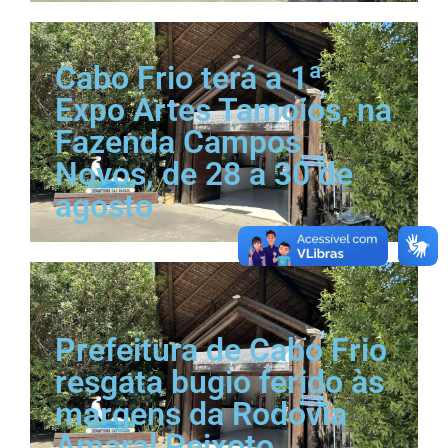
Cabo Frio terá a 1ª
Expo Artes Tamoios, na
Fazenda Campos
Novos, de 28 a 30 de
agosto
Prefeitura de Cabo Frio
resgata bugio ferido às
margens da Rodovia
Amaral Peixoto