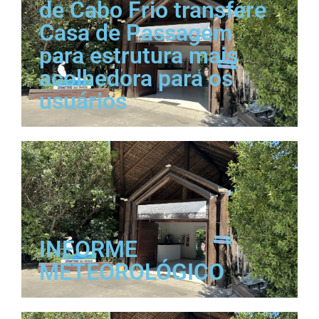
de Cabo Frio transfere
Casa de Passagem
para estrutura mais
acolhedora para os
usuários
INFORME
METEOROLÓGICO