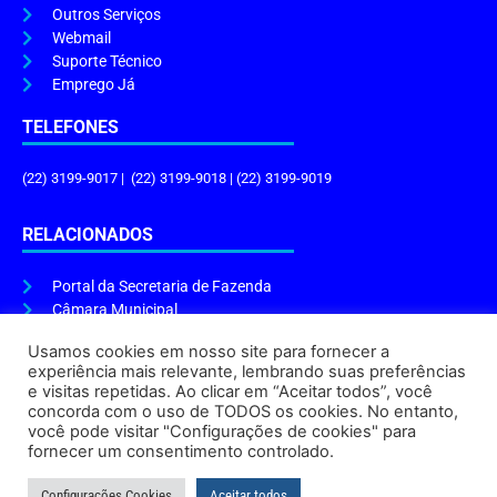
Outros Serviços
Webmail
Suporte Técnico
Emprego Já
TELEFONES
(22) 3199-9017 | (22) 3199-9018 | (22) 3199-9019
RELACIONADOS
Portal da Secretaria de Fazenda
Câmara Municipal
Governo do Estado
Usamos cookies em nosso site para fornecer a
experiência mais relevante, lembrando suas preferências
ENDEREÇO E HORÁRIO
e visitas repetidas. Ao clicar em “Aceitar todos”, você
concorda com o uso de TODOS os cookies. No entanto,
Endereço:
Praça Tiradentes, s/n – Centro, Cabo Frio – RJ, 28906-290
você pode visitar "Configurações de cookies" para
Atendimento do Protocolo Geral da Prefeitura:
9h às 16h
fornecer um consentimento controlado.
Horário de Funcionamento:
8h às 17h
Configurações Cookies
Aceitar todos