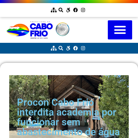
Procon Cabo Frio
interdita academia por
funcionar sem
abastecimento de água