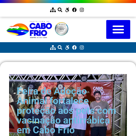
Feira de Adoção
Animal fortalece
proteção aos pets com
vacinação antirrábica
em Cabo Frio