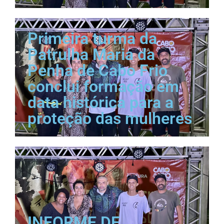
Primeira turma da
Patrulha Maria da
Penha de Cabo Frio
conclui formação em
data histórica para a
proteção das mulheres
INFORME DE