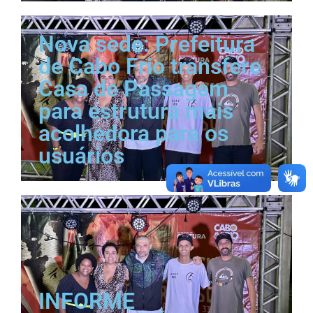
Nova sede: Prefeitura
de Cabo Frio transfere
Casa de Passagem
para estrutura mais
acolhedora para os
usuários
INFORME