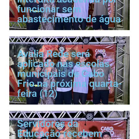
funcionar sem
abastecimento de água
Avalia Rede será
aplicado nas escolas
municipais de Cabo
Frio na próxima quarta-
feira (12)
Servidores da
Educação recebem