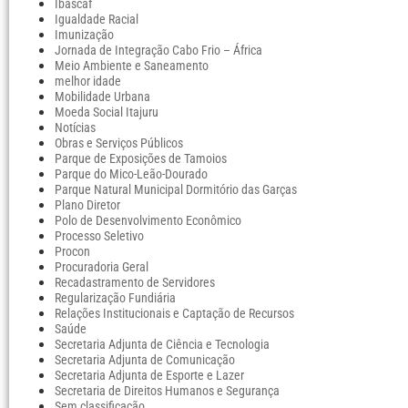
Ibascaf
Igualdade Racial
Imunização
Jornada de Integração Cabo Frio – África
Meio Ambiente e Saneamento
melhor idade
Mobilidade Urbana
Moeda Social Itajuru
Notícias
Obras e Serviços Públicos
Parque de Exposições de Tamoios
Parque do Mico-Leão-Dourado
Parque Natural Municipal Dormitório das Garças
Plano Diretor
Polo de Desenvolvimento Econômico
Processo Seletivo
Procon
Procuradoria Geral
Recadastramento de Servidores
Regularização Fundiária
Relações Institucionais e Captação de Recursos
Saúde
Secretaria Adjunta de Ciência e Tecnologia
Secretaria Adjunta de Comunicação
Secretaria Adjunta de Esporte e Lazer
Secretaria de Direitos Humanos e Segurança
Sem classificação