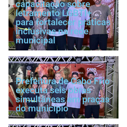
capacitação sobre
letramento LGBTI+
para fortalecer práticas
inclusivas na rede
municipal
Prefeitura de Cabo Frio
executa seis obras
simultâneas em praças
do município