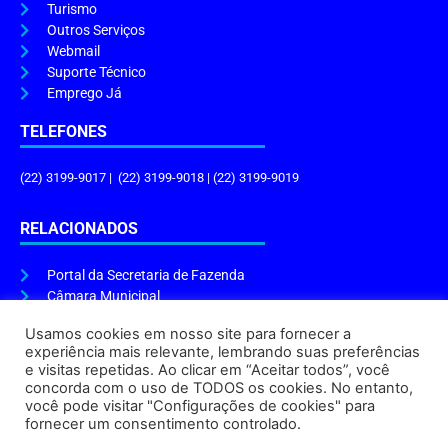
Turismo
Outros Serviços
Webmail
Suporte Técnico
Emprego Já
TELEFONES
(22) 3199-9017 | (22) 3199-9018 | (22) 3199-9019
RELACIONADOS
Portal da Secretaria de Fazenda
Câmara Municipal
Governo do Estado
Usamos cookies em nosso site para fornecer a
experiência mais relevante, lembrando suas preferências
ENDEREÇO E HORÁRIO
e visitas repetidas. Ao clicar em “Aceitar todos”, você
concorda com o uso de TODOS os cookies. No entanto,
Endereço:
Praça Tiradentes, s/n – Centro, Cabo Frio – RJ, 28906-290
você pode visitar "Configurações de cookies" para
Atendimento do Protocolo Geral da Prefeitura:
9h às 16h
fornecer um consentimento controlado.
Horário de Funcionamento:
8h às 17h