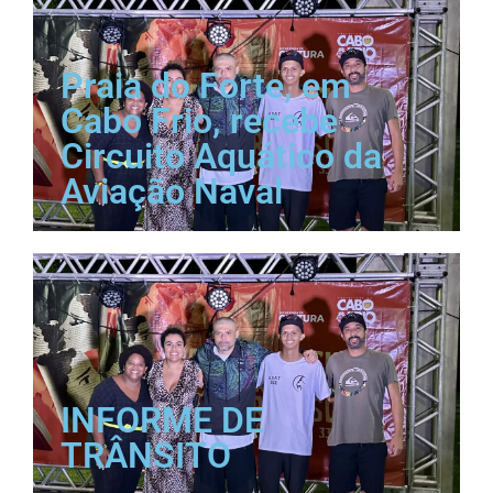
Praia do Forte, em
Cabo Frio, recebe
Circuito Aquático da
Aviação Naval
INFORME DE
TRÂNSITO