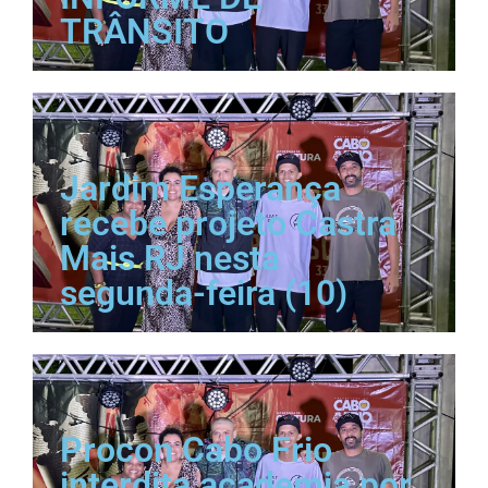
TRÂNSITO
Jardim Esperança
recebe projeto Castra
Mais RJ nesta
segunda-feira (10)
Procon Cabo Frio
interdita academia por