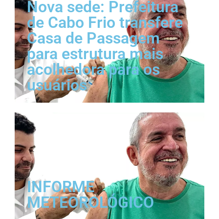
Nova sede: Prefeitura
de Cabo Frio transfere
Casa de Passagem
para estrutura mais
acolhedora para os
usuários
INFORME
METEOROLÓGICO