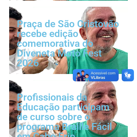
Praça de São Cristovão
recebe edição
comemorativa do
Diveneta Moto Fest
2026
Profissionais da
Educação participam
de curso sobre o
programa Braille Fácil
em Cabo Frio