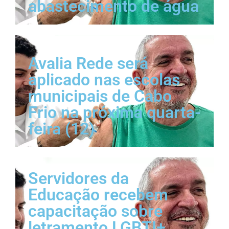
abastecimento de água
Avalia Rede será
aplicado nas escolas
municipais de Cabo
Frio na próxima quarta-
feira (12)
Servidores da
Educação recebem
capacitação sobre
letramento LGBTI+