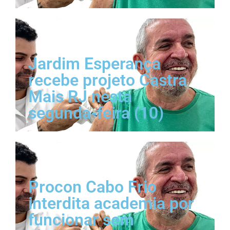
Jardim Esperança
recebe projeto Castra
Mais RJ nesta
segunda-feira (10)
Procon Cabo Frio
interdita academia por
funcionar sem