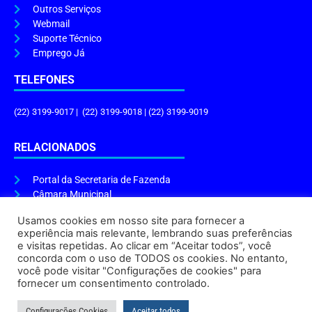
Outros Serviços
Webmail
Suporte Técnico
Emprego Já
TELEFONES
(22) 3199-9017 | (22) 3199-9018 | (22) 3199-9019
RELACIONADOS
Portal da Secretaria de Fazenda
Câmara Municipal
Governo do Estado
Usamos cookies em nosso site para fornecer a
experiência mais relevante, lembrando suas preferências
ENDEREÇO E HORÁRIO
e visitas repetidas. Ao clicar em “Aceitar todos”, você
concorda com o uso de TODOS os cookies. No entanto,
Endereço:
Praça Tiradentes, s/n – Centro, Cabo Frio – RJ, 28906-290
você pode visitar "Configurações de cookies" para
Atendimento do Protocolo Geral da Prefeitura:
9h às 16h
fornecer um consentimento controlado.
Horário de Funcionamento:
8h às 17h
Configurações Cookies
Aceitar todos