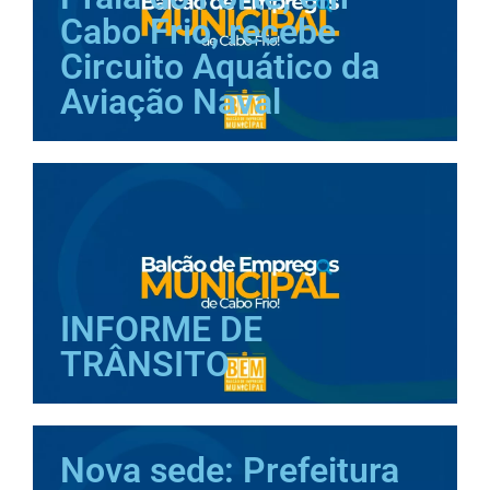
Cabo Frio, recebe
Circuito Aquático da
Aviação Naval
INFORME DE
TRÂNSITO
Nova sede: Prefeitura