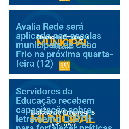
Avalia Rede será
aplicado nas escolas
municipais de Cabo
Frio na próxima quarta-
feira (12)
Servidores da
Educação recebem
capacitação sobre
letramento LGBTI+
para fortalecer práticas