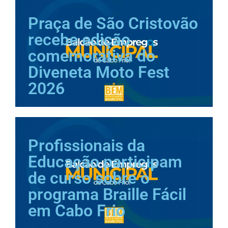
Praça de São Cristovão
recebe edição
comemorativa do
Diveneta Moto Fest
2026
Profissionais da
Educação participam
de curso sobre o
programa Braille Fácil
em Cabo Frio