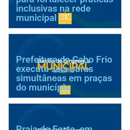
inclusivas na rede
municipal
Prefeitura de Cabo Frio
executa seis obras
simultâneas em praças
do município
Praia do Forte, em