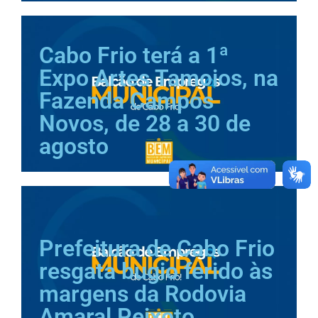
Cabo Frio terá a 1ª
Expo Artes Tamoios, na
Fazenda Campos
Novos, de 28 a 30 de
agosto
Prefeitura de Cabo Frio
resgata bugio ferido às
margens da Rodovia
Amaral Peixoto