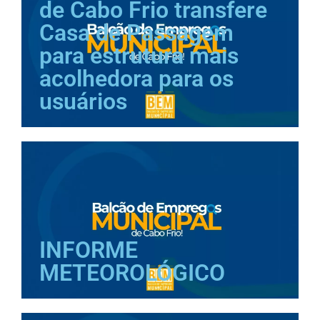
de Cabo Frio transfere
Casa de Passagem
para estrutura mais
acolhedora para os
usuários
INFORME
METEOROLÓGICO