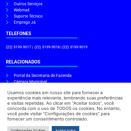
Outros Serviços
Webmail
Suporte Técnico
Emprego Já
TELEFONES
(22) 3199-9017 | (22) 3199-9018 | (22) 3199-9019
RELACIONADOS
Portal da Secretaria de Fazenda
Câmara Municipal
Governo do Estado
Usamos cookies em nosso site para fornecer a
experiência mais relevante, lembrando suas preferências
ENDEREÇO E HORÁRIO
e visitas repetidas. Ao clicar em “Aceitar todos”, você
concorda com o uso de TODOS os cookies. No entanto,
Endereço:
Praça Tiradentes, s/n – Centro, Cabo Frio – RJ, 28906-290
você pode visitar "Configurações de cookies" para
Atendimento do Protocolo Geral da Prefeitura:
9h às 16h
fornecer um consentimento controlado.
Horário de Funcionamento:
8h às 17h
Configurações Cookies
Aceitar todos